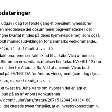
dateringer
 udgav i dag for første gang et pre-silent nyhedsbrev,
 en meddelelse der opsummerer begivenhederne i det
ngne kvartal (findes på deres hjemmeside her), som også
oldt markedsudviklingen for Danmarks vedkommende,
meret i en tabel (herunder). Nyhedsbrevet indeholder...
2026, 12.18
af Rauli_Juva
10
aktionærerne ser faktisk ud til at købe Viva af børsen.
e Blomman er værdiansættelsen her f.eks. EV/EBIT 12x for
 mens den for Anora er 8x. Ved at anvende Vivas bud-
pel på EV/EBITDA for Anoras vinsegment (som dog i lyset
 historiske væksttrack record er ...
2026, 09.53
af Rauli_Juva
9
 et tweet fra Juha Varis om, hvordan der er lagt et
ilbud på en af Anoras konkurrenter
://x.com/JuhaVaris/status/2071512044340134168
 i det citerede tweet fortæller, at et investorkonsortium har