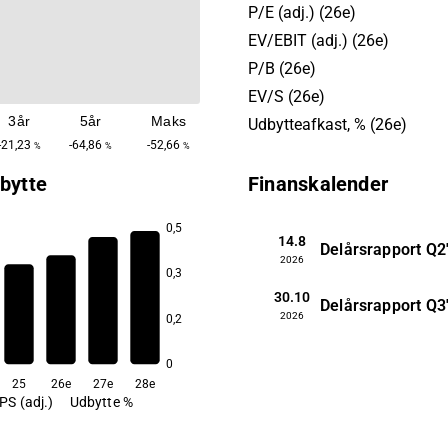
created through a merger of
P/E (adj.) (26e)
Arcus in 2021 and has its 
EV/EBIT (adj.) (26e)
in Helsinki.
P/B (26e)
EV/S (26e)
3år
5år
Maks
Udbytteafkast, % (26e)
-21,23
-64,86
-52,66
%
%
%
bytte
Finanskalender
0,5
14.8
Delårsrapport
Q2
2026
8,2
0,3
7,4
30.10
6,8
Delårsrapport
Q3
6,2
2026
0,2
0
25
26e
27e
28e
PS (adj.)
Udbytte %