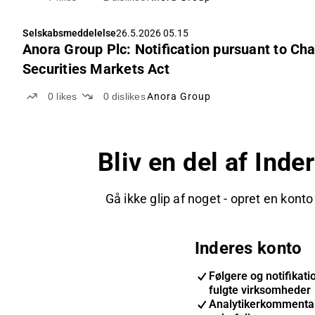
Selskabsmeddelelse
26.5.2026 05.15
Anora Group Plc: Notification pursuant to Cha
Securities Markets Act
0
likes
0
dislikes
Anora Group
Bliv en del af Ind
Gå ikke glip af noget - opret en konto
Inderes konto
Følgere og notifikat
fulgte virksomheder
Analytikerkommenta