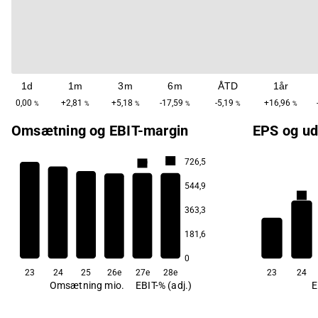
1d
1m
3m
6m
ÅTD
1år
0,00
+2,81
+5,18
-17,59
-5,19
+16,96
%
%
%
%
%
%
Omsætning og EBIT-margin
EPS og ud
8,0
726,5
7,9
7,1
544,9
6,7
7,9
6,1
363,3
181,6
4,8
5,0
0
23
24
25
26e
27e
28e
23
24
Omsætning mio.
EBIT-% (adj.)
E