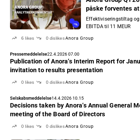
påske forventes at
Effektiviseringstiltag o
EBITDA til 11 MEUR
6
likes
0
dislikes
Anora Group
Pressemeddelelse
22.4.2026 07.00
Publication of Anora’s Interim Report for J
invitation to results presentation
0
likes
0
dislikes
Anora Group
Selskabsmeddelelse
14.4.2026 10.15
Decisions taken by Anora’s Annual General M
meeting of the Board of Directors
0
likes
0
dislikes
Anora Group