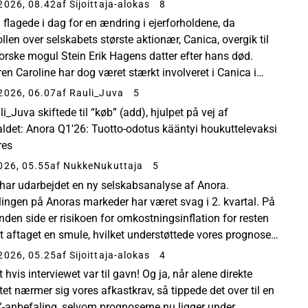
et et kontant købstilbud på Viva Wine Group med en
2026, 08.42
af Sijoittaja-alokas
8
e ...
 flagede i dag for en ændring i ejerforholdene, da
llen over selskabets største aktionær, Canica, overgik til
orske mogul Stein Erik Hagens datter efter hans død.
ren Caroline har dog været stærkt involveret i Canica i
end ti år, så ændringen vil næppe medf...
2026, 06.07
af Rauli_Juva
5
_Juva skiftede til “køb” (add), hjulpet på vej af
aldet: Anora Q1'26: Tuotto-odotus kääntyi houkuttelevaksi
res
026, 05.55
af NukkeNukuttaja
5
 har udarbejdet en ny selskabsanalyse af Anora.
lingen på Anoras markeder har været svag i 2. kvartal. På
nden side er risikoen for omkostningsinflation for resten
et aftaget en smule, hvilket understøttede vores prognoser
le smule. Vores prognose for hele...
2026, 05.25
af Sijoittaja-alokas
4
t hvis interviewet var til gavn! Og ja, når alene direkte
tet nærmer sig vores afkastkrav, så tippede det over til en
øj”-anbefaling, selvom prognoserne nu ligger under