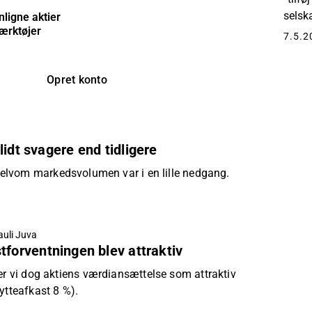
selsk
nligne aktier
ærktøjer
en to
7.5.2
Opret konto
idt svagere end tidligere
elvom markedsvolumen var i en lille nedgang.
auli Juva
tforventningen blev attraktiv
er vi dog aktiens værdiansættelse som attraktiv
ytteafkast 8 %).