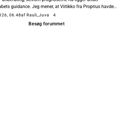
abets guidance. Jeg mener, at Viitikko fra Proprius havde
mmelfingerregel om, at et udbytteafka...
026, 06.48
af Rauli_Juva
4
Besøg forummet