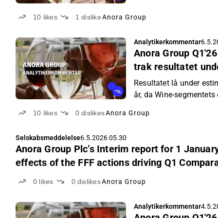
10
likes
1
dislike
Anora Group
Analytikerkommentar
6.5.2
Anora Group Q1'26
trak resultatet un
Resultatet lå under esti
år, da Wine-segmentets
10
likes
0
dislikes
Anora Group
Selskabsmeddelelse
6.5.2026 05.30
Anora Group Plc’s Interim report for 1 January
effects of the FFF actions driving Q1 Compa
0
likes
0
dislikes
Anora Group
Analytikerkommentar
4.5.2
Anora Group Q1'26 