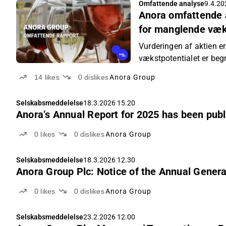
Omfattende analyse
9.4.20
Anora omfattende 
for manglende væk
Vurderingen af aktien er
vækstpotentialet er beg
14
likes
0
dislikes
Anora Group
Selskabsmeddelelse
18.3.2026 15.20
Anora’s Annual Report for 2025 has been pub
0
likes
0
dislikes
Anora Group
Selskabsmeddelelse
18.3.2026 12.30
Anora Group Plc: Notice of the Annual Gener
0
likes
0
dislikes
Anora Group
Selskabsmeddelelse
23.2.2026 12.00