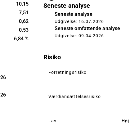
 Altia and
10,15
Seneste analyse
headquarters
7,51
Seneste analyse
0,62
Udgivelse: 16.07.2026
Seneste omfattende analyse
0,53
Udgivelse: 09.04.2026
6,84 %
Risiko
Forretningsrisiko
'26
'26
Værdiansættelsesrisiko
Lav
Høj