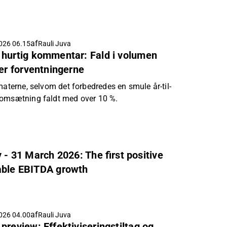
af
026 06.15
Rauli Juva
 hurtig kommentar: Fald i volumen
der forventningerne
materne, selvom det forbedredes en smule år-til-
 omsætning faldt med over 10 %.
 - 31 March 2026: The first positive
rable EBITDA growth
af
026 04.00
Rauli Juva
preview: Effektiviseringstiltag og