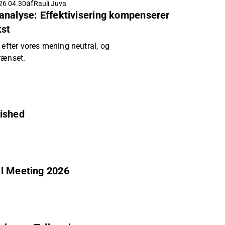
af
26 04.30
Rauli Juva
analyse: Effektivisering kompenserer
st
 efter vores mening neutral, og
rænset.
lished
al Meeting 2026