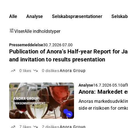
Alle
Analyse
Selskabspræsentationer
Selskab
Viser
Alle indholdstyper
Pressemeddelelse
30.7.2026 07.00
Publication of Anora’s Half-year Report for
and invitation to results presentation
0
likes
0
dislikes
Anora Group
af
Analyse
16.7.2026 05.10
Anora: Markedet e
Anoras markedsudvikling
side er risikoen for omk
smule, hvilket understø
7
likes
2
dislikes
Anora Group