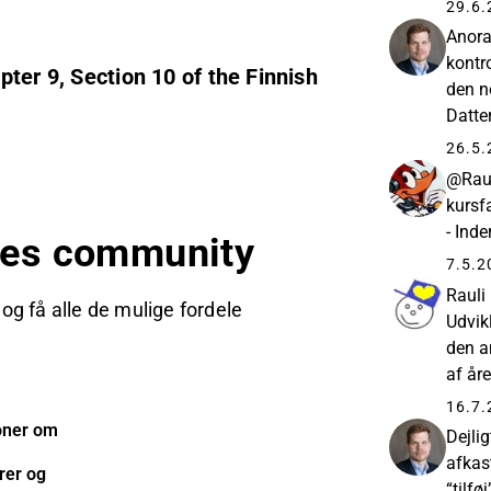
afgiv
29.6.
præmi
Anora
kontro
pter 9, Section 10 of the Finnish
den n
Datte
mere 
26.5.
@Rauli
kursf
- Inde
eres community
7.5.2
Rauli
 og få alle de mulige fordele
Udvik
den a
af år
en lil
16.7.
ioner om
Dejlig
afkas
rer og
“tilf