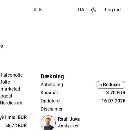
⌘ K
DA
Log ind
es
f alcoholic
Dækning
folio
Anbefaling
Reducer
s marketed
Kursmål
3.70 EUR
argest
Opdateret
16.07.2026
 Nordics and
Disclaimer
y's products
 Europe and
,91 mio. EUR
Rauli Juva
ny was
58,7 t EUR
Analytiker