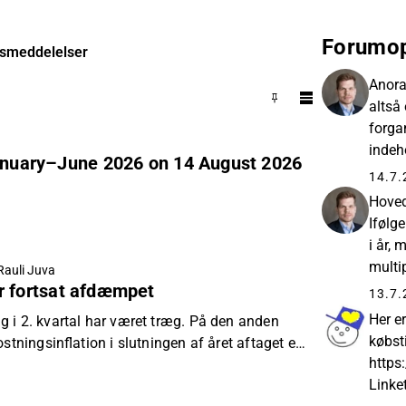
Forumop
smeddelelser
Anora
altså
forga
indeh
 January–June 2026 on 14 August 2026
opsum
14.7.
Hoved
Ifølg
i år,
multi
Rauli Juva
r fortsat afdæmpet
af den
13.7.
Her er
 i 2. kvartal har været træg. På den anden
købst
ostningsinflation i slutningen af året aftaget en
https
ttede vores estimater en smule.
Linket