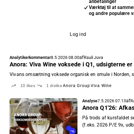
anbefalinger
Værktøj til at samme
og andre populære v
Log ind
af
Analytikerkommentar
8.5.2026 08.00
Rauli Juva
Anora: Viva Wine voksede i Q1, udsigterne er l
Vivans omsætning voksede organisk en smule i Norden, s
10
likes
1
dislike
Anora Group
Viva Wine
af
Analyse
7.5.2026 07.13
R
Anora Q1'26: Afkas
På trods af kursfaldet s
(f.eks. 2026 P/E 9x, udb