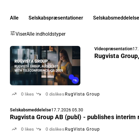
Alle
Selskabspræsentationer
Selskabsmeddelelse
Viser
Alle indholdstyper
Videopræsentation
17.
Rugvista Group,
0
likes
0
dislikes
RugVista Group
Selskabsmeddelelse
17.7.2026 05.30
Rugvista Group AB (publ) - publishes interim 
0
likes
0
dislikes
RugVista Group