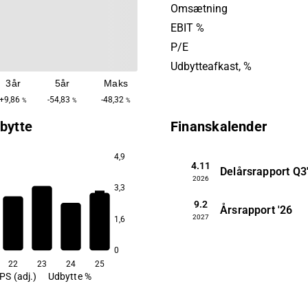
European market. RugVista
Omsætning
founded in 2005 and has it
EBIT %
headquarters in Limhamn.
P/E
Udbytteafkast, %
3år
5år
Maks
+9,86
-54,83
-48,32
%
%
%
bytte
Finanskalender
4,9
4.11
Delårsrapport
Q3
2026
3,3
7,0
9.2
Årsrapport
'26
2027
1,6
3,4
2,8
2,6
0
22
23
24
25
PS (adj.)
Udbytte %