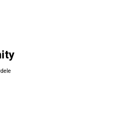
ity
rdele