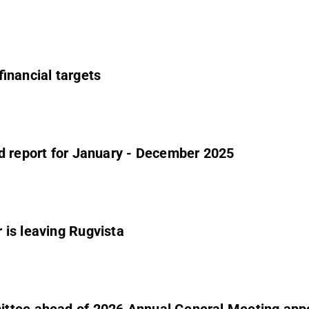
inancial targets
d report for January - December 2025
 is leaving Rugvista
ittee ahead of 2026 Annual General Meeting app