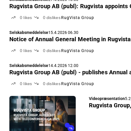
Rugvista Group AB (publ): Rugvista appoints 
0
likes
0
dislikes
RugVista Group
Selskabsmeddelelse
15.4.2026 06.30
Notice of Annual General Meeting in Rugvista
0
likes
0
dislikes
RugVista Group
Selskabsmeddelelse
14.4.2026 12.00
Rugvista Group AB (publ) - publishes Annual
0
likes
0
dislikes
RugVista Group
Videopræsentation
5.2
Rugvista Group,