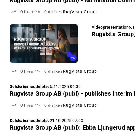
0
likes
0
dislikes
RugVista Group
Videopræsentation
6.1
Rugvista Group,
0
likes
0
dislikes
RugVista Group
Selskabsmeddelelse
6.11.2025 06.30
Rugvista Group AB (publ) - publishes Interim
0
likes
0
dislikes
RugVista Group
Selskabsmeddelelse
21.10.2025 07.00
Rugvista Group AB (publ): Ebba Ljungerud ap