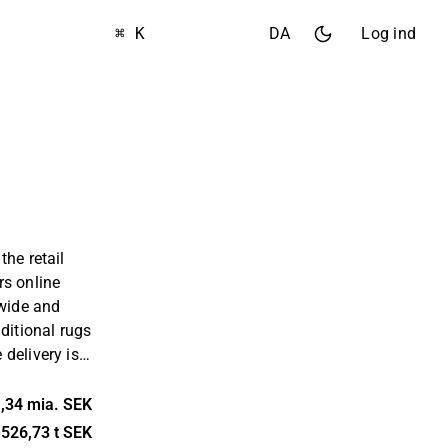
⌘ K
DA
Log ind
the retail
rs online
 wide and
ditional rugs
delivery is
ge parts of
e customers
,34 mia. SEK
around the
526,73 t SEK