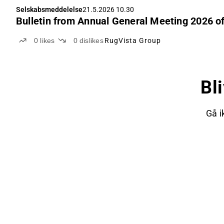
Selskabsmeddelelse
21.5.2026 10.30
Bulletin from Annual General Meeting 2026 o
0
likes
0
dislikes
RugVista Group
Bl
Gå i