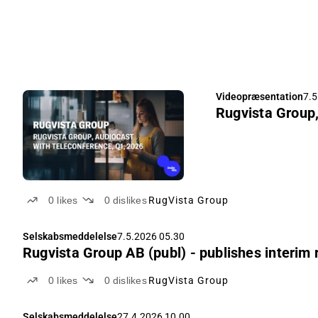
Videopræsentation
7.5
Rugvista Group,
0
likes
0
dislikes
RugVista Group
Selskabsmeddelelse
7.5.2026 05.30
Rugvista Group AB (publ) - publishes interim
0
likes
0
dislikes
RugVista Group
Selskabsmeddelelse
27.4.2026 10.00