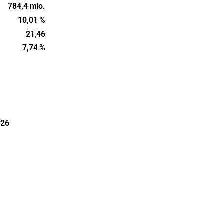
 Group was
784,4 mio.
s
10,01 %
21,46
7,74 %
'26