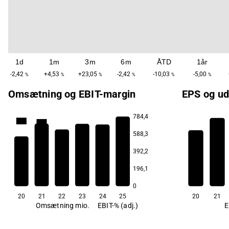
1d
1m
3m
6m
ÅTD
1år
-2,42
+4,53
+23,05
-2,42
-10,03
-5,00
%
%
%
%
%
%
Omsætning og EBIT-margin
EPS og ud
784,4
18,5
18,1
588,3
12,2
11,7
10,0
392,2
8,7
196,1
2,0
0
20
21
22
23
24
25
20
21
Omsætning mio.
EBIT-% (adj.)
E