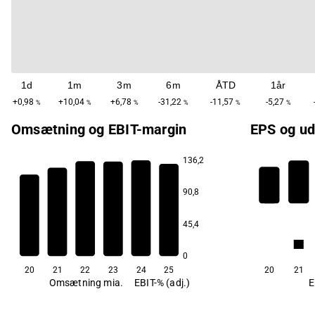
1d
1m
3m
6m
ÅTD
1år
+0,98
+10,04
+6,78
-31,22
-11,57
-5,27
%
%
%
%
%
%
Omsætning og EBIT-margin
EPS og ud
136,2
5,4
5,0
90,8
4,6
2,8
0,8
45,4
-0,2
-2,2
4,2
0
20
21
22
23
24
25
20
21
Omsætning mia.
EBIT-% (adj.)
E