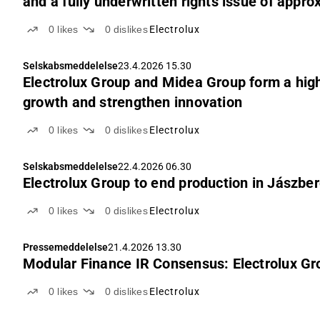
and a fully underwritten rights issue of approx
0
likes
0
dislikes
Electrolux
Selskabsmeddelelse
23.4.2026 15.30
Electrolux Group and Midea Group form a high
growth and strengthen innovation
0
likes
0
dislikes
Electrolux
Selskabsmeddelelse
22.4.2026 06.30
Electrolux Group to end production in Jászbe
0
likes
0
dislikes
Electrolux
Pressemeddelelse
21.4.2026 13.30
Modular Finance IR Consensus: Electrolux G
0
likes
0
dislikes
Electrolux