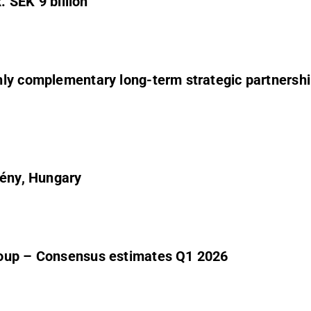
. SEK 9 billion
ly complementary long-term strategic partnership
rény, Hungary
roup – Consensus estimates Q1 2026