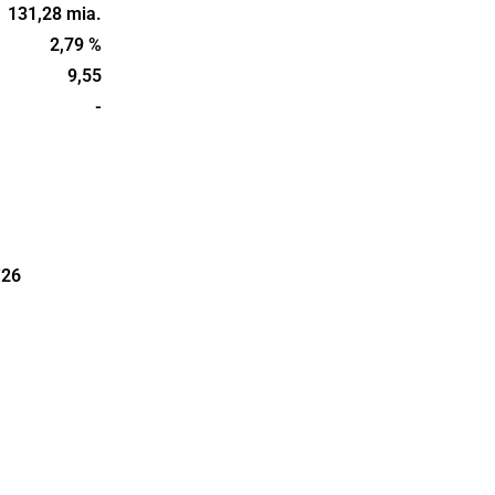
rs. The
131,28 mia.
unded in
2,79 %
9,55
B Lux. The
-
ockholm.
'26