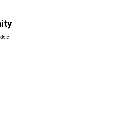
ity
rdele