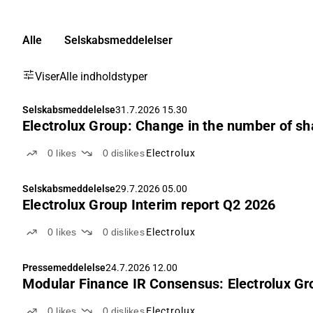
Alle
Selskabsmeddelelser
Viser
Alle indholdstyper
Selskabsmeddelelse
31.7.2026 15.30
Electrolux Group: Change in the number of sh
0
likes
0
dislikes
Electrolux
Selskabsmeddelelse
29.7.2026 05.00
Electrolux Group Interim report Q2 2026
0
likes
0
dislikes
Electrolux
Pressemeddelelse
24.7.2026 12.00
Modular Finance IR Consensus: Electrolux G
0
likes
0
dislikes
Electrolux