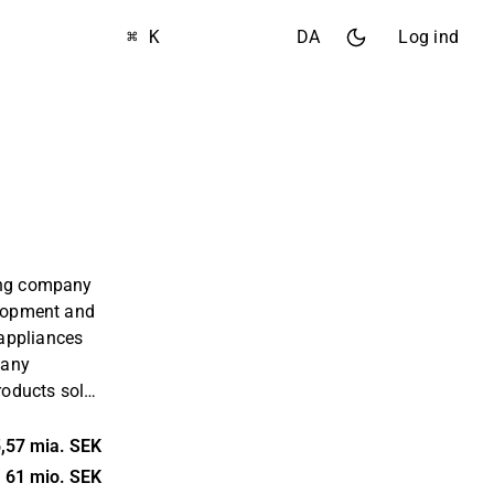
⌘ K
DA
Log ind
ing company
elopment and
appliances
pany
products sold
rs. The
gerators,
,57 mia. SEK
ines,
61 mio. SEK