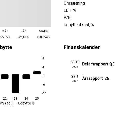
vacuum cleaners and cooke
Omsætning
company was originally fo
EBIT %
1919 through a merger of
P/E
Elektromekaniska AB and A
Udbytteafkast, %
head office is located in St
3år
5år
Maks
-55,55
-72,18
+188,54
%
%
%
bytte
Finanskalender
9
23.10
Delårsrapport
Q3
2026
4
29.1
-1
Årsrapport
'26
2027
-6
-11
22
23
24
25
PS (adj.)
Udbytte %