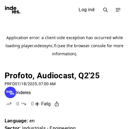
Log ind
Profoto, Audiocast, Q2'25
PRFO
07/18/2025, 07:00 AM
Inderes
0
0
Følg
likes
dislikes
Language:
en
Sector:
Industrials - Engineering