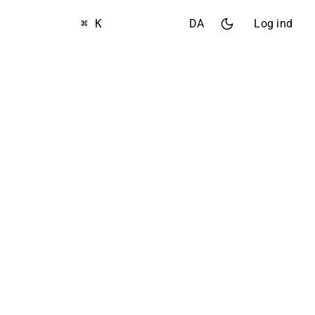
⌘ K
DA
Log ind