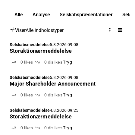
Alle
Analyse
Selskabspræsentationer
Selsk
Viser
Alle indholdstyper
Selskabsmeddelelse
5.8.2026 09.08
Storaktionærmeddelelse
0
likes
0
dislikes
Tryg
Selskabsmeddelelse
5.8.2026 09.08
Major Shareholder Announcement
0
likes
0
dislikes
Tryg
Selskabsmeddelelse
4.8.2026 09.25
Storaktionærmeddelelse
0
likes
0
dislikes
Tryg