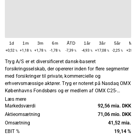
1d
1m
3m
6m
ÅTD
1år
3år
5år
Ma
+0,52
+1,18
+1,78
-1,78
-7,39
-4,93
+17,08
-2,25
+288,
%
%
%
%
%
%
%
%
Tryg A/S er et diversificeret dansk-baseret
forsikringsselskab, der opererer inden for flere segmenter
med forsikringer til private, kommercielle og
erhvervsmæssige aktører. Tryg er noteret på Nasdaq OMX
Københavns Fondsbørs og er medlem af OMX C25-
indekset. Tryg er det største skadesforsikringsselskab i
Læs mere
Skandinavien med en førende markedsposition i
Markedsværdi
92,56 mia. DKK
Danmark og top 3 positioner i Norge og Sverige efter
Aktieomsætning
71,06 mio. DKK
overtagelsen af Codan i Norge og Trygg-Hansa i Sverige.
Omsætning
41,52 mia.
Tryg servicerer mere end 5 millioner kunder på tværs af
EBIT %
19,14 %
sine aktive markeder, og omsætningen er primært drevet