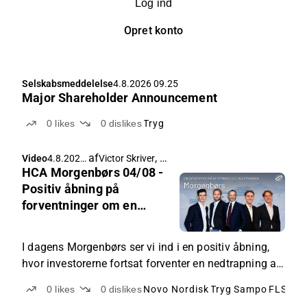
Log ind
Opret konto
Selskabsmeddelelse
4.8.2026 09.25
Major Shareholder Announcement
0
likes
0
dislikes
Tryg
af
,
Video
4.8.2026
Victor Skriver
Jacob Frehr
HCA Morgenbørs 04/08 -
07.16
Positiv åbning på
forventninger om en
nedtrapning af konflikten
i Iran
I dagens Morgenbørs ser vi ind i en positiv åbning,
hvor investorerne fortsat forventer en nedtrapning af
konflikten i Iran efter Donald Trumps U-vending i
0
likes
0
dislikes
Novo Nordisk
Tryg
Sampo
FLSmidt
søndags. Herhjemme er der blandt andet fokus på