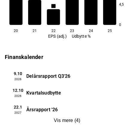
4,5
3,8
3,6
2,6
0
20
21
22
23
24
25
EPS (adj.)
Udbytte %
Finanskalender
9.10
Delårsrapport
Q3'26
2026
12.10
Kvartalsudbytte
2026
22.1
Årsrapport
'26
2027
Vis mere
(
4
)