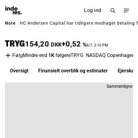
Log ind
Note
HC Andersen Capital har tidligere modtaget betaling 
TRYG
154,20
+0,52
DKK
%
8/7, 3:10 PM
Mindre end
1K
følgere
TRYG
NASDAQ Copenhagen
Følg
Oversigt
Finansielt overblik og estimater
Ejerskab
Sammenligne