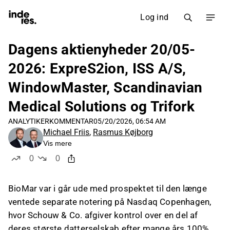
Log ind
Dagens aktienyheder 20/05-
2026: ExpreS2ion, ISS A/S,
WindowMaster, Scandinavian
Medical Solutions og Trifork
ANALYTIKERKOMMENTAR
05/20/2026, 06:54 AM
Michael Friis
,
Rasmus Køjborg
Vis mere
0
0
likes
dislikes
BioMar var i går ude med prospektet til den længe
ventede separate notering på Nasdaq Copenhagen,
hvor Schouw & Co. afgiver kontrol over en del af
deres største datterselskab efter mange års 100%