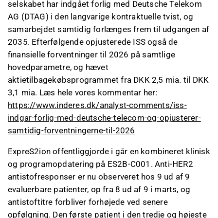
selskabet har indgået forlig med Deutsche Telekom
AG (DTAG) i den langvarige kontraktuelle tvist, og
samarbejdet samtidig forlænges frem til udgangen af
2035. Efterfølgende opjusterede ISS også de
finansielle forventninger til 2026 på samtlige
hovedparametre, og hævet
aktietilbagekøbsprogrammet fra DKK 2,5 mia. til DKK
3,1 mia. Læs hele vores kommentar her:
https://www.inderes.dk/analyst-comments/iss-
indgar-forlig-med-deutsche-telecom-og-opjusterer-
samtidig-forventningerne-til-2026
ExpreS2ion offentliggjorde i går en kombineret klinisk
og programopdatering på ES2B-C001. Anti-HER2
antistofresponser er nu observeret hos 9 ud af 9
evaluerbare patienter, op fra 8 ud af 9 i marts, og
antistoftitre forbliver forhøjede ved senere
opfølgning. Den første patient i den tredje og højeste