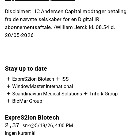
Disclaimer: HC Andersen Capital modtager betaling
fra de nævnte selskaber for en Digital IR
abonnementsaftale. /William Jørck kl. 08.54 d.
20/05-2026
Stay up to date
ExpreS2ion Biotech
ISS
WindowMaster International
Scandinavian Medical Solutions
Trifork Group
BioMar Group
ExpreS2ion Biotech
I
2,37
2
5/19/26, 4:00 PM
SEK
Ingen kursmål
In