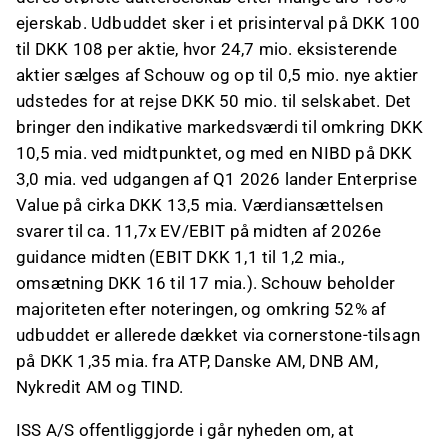
ejerskab. Udbuddet sker i et prisinterval på DKK 100
til DKK 108 per aktie, hvor 24,7 mio. eksisterende
aktier sælges af Schouw og op til 0,5 mio. nye aktier
udstedes for at rejse DKK 50 mio. til selskabet. Det
bringer den indikative markedsværdi til omkring DKK
10,5 mia. ved midtpunktet, og med en NIBD på DKK
3,0 mia. ved udgangen af Q1 2026 lander Enterprise
Value på cirka DKK 13,5 mia. Værdiansættelsen
svarer til ca. 11,7x EV/EBIT på midten af 2026e
guidance midten (EBIT DKK 1,1 til 1,2 mia.,
omsætning DKK 16 til 17 mia.). Schouw beholder
majoriteten efter noteringen, og omkring 52% af
udbuddet er allerede dækket via cornerstone-tilsagn
på DKK 1,35 mia. fra ATP, Danske AM, DNB AM,
Nykredit AM og TIND.
ISS A/S offentliggjorde i går nyheden om, at