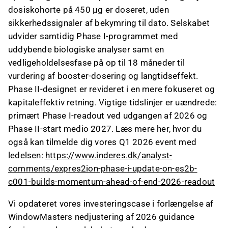
dosiskohorte på 450 µg er doseret, uden
sikkerhedssignaler af bekymring til dato. Selskabet
udvider samtidig Phase I-programmet med
uddybende biologiske analyser samt en
vedligeholdelsesfase på op til 18 måneder til
vurdering af booster-dosering og langtidseffekt.
Phase II-designet er revideret i en mere fokuseret og
kapitaleffektiv retning. Vigtige tidslinjer er uændrede:
primært Phase I-readout ved udgangen af 2026 og
Phase II-start medio 2027. Læs mere her, hvor du
også kan tilmelde dig vores Q1 2026 event med
ledelsen:
https://www.inderes.dk/analyst-
comments/expres2ion-phase-i-update-on-es2b-
c001-builds-momentum-ahead-of-end-2026-readout
Vi opdateret vores investeringscase i forlængelse af
WindowMasters nedjustering af 2026 guidance