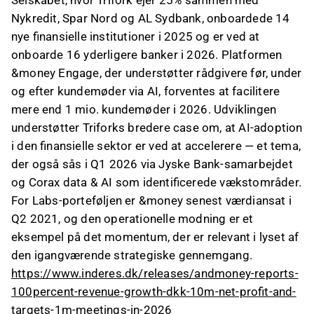
Selskabet, hvor Trifork ejer 25% sammen med
Nykredit, Spar Nord og AL Sydbank, onboardede 14
nye finansielle institutioner i 2025 og er ved at
onboarde 16 yderligere banker i 2026. Platformen
&money Engage, der understøtter rådgivere før, under
og efter kundemøder via AI, forventes at facilitere
mere end 1 mio. kundemøder i 2026. Udviklingen
understøtter Triforks bredere case om, at AI-adoption
i den finansielle sektor er ved at accelerere — et tema,
der også sås i Q1 2026 via Jyske Bank-samarbejdet
og Corax data & AI som identificerede vækstområder.
For Labs-porteføljen er &money senest værdiansat i
Q2 2021, og den operationelle modning er et
eksempel på det momentum, der er relevant i lyset af
den igangværende strategiske gennemgang.
https://www.inderes.dk/releases/andmoney-reports-
100percent-revenue-growth-dkk-10m-net-profit-and-
targets-1m-meetings-in-2026