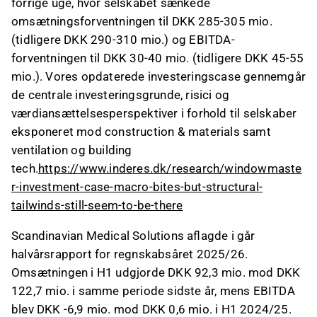
forrige uge, hvor selskabet sænkede
omsætningsforventningen til DKK 285-305 mio.
(tidligere DKK 290-310 mio.) og EBITDA-
forventningen til DKK 30-40 mio. (tidligere DKK 45-55
mio.). Vores opdaterede investeringscase gennemgår
de centrale investeringsgrunde, risici og
værdiansættelsesperspektiver i forhold til selskaber
eksponeret mod construction & materials samt
ventilation og building
tech.
https://www.inderes.dk/research/windowmaste
r-investment-case-macro-bites-but-structural-
tailwinds-still-seem-to-be-there
Scandinavian Medical Solutions aflagde i går
halvårsrapport for regnskabsåret 2025/26.
Omsætningen i H1 udgjorde DKK 92,3 mio. mod DKK
122,7 mio. i samme periode sidste år, mens EBITDA
blev DKK -6,9 mio. mod DKK 0,6 mio. i H1 2024/25.