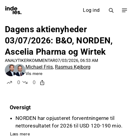
Log ind
Dagens aktienyheder
03/07/2026: B&O, NORDEN,
Ascelia Pharma og Wirtek
ANALYTIKERKOMMENTAR
07/03/2026, 06:53 AM
Michael Friis
,
Rasmus Køjborg
Vis mere
0
0
likes
dislikes
Oversigt
NORDEN har opjusteret forventningerne til
nettoresultatet for 2026 til USD 120-190 mio.
på grund af stærkere resultater i
Læs mere