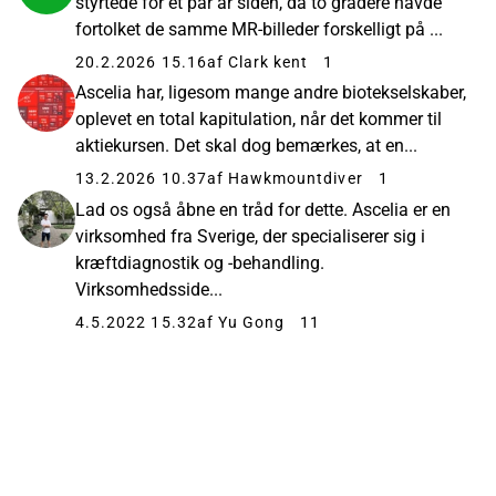
styrtede for et par år siden, da to gradere havde
fortolket de samme MR-billeder forskelligt på ...
20.2.2026 15.16
af Clark kent
1
Ascelia har, ligesom mange andre biotekselskaber,
oplevet en total kapitulation, når det kommer til
aktiekursen. Det skal dog bemærkes, at en...
13.2.2026 10.37
af Hawkmountdiver
1
Lad os også åbne en tråd for dette. Ascelia er en
virksomhed fra Sverige, der specialiserer sig i
kræftdiagnostik og -behandling.
Virksomhedsside...
4.5.2022 15.32
af Yu Gong
11