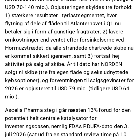
USD 70-140 mio.). Opjusteringen skyldes tre forhold:
1) stærkere resultater i tørlastsegmentet, hvor
flytning af dele af flåden til Atlanterhavet i Q1 nu
betaler sig i form af gunstige fragtrater; 2) lavere
omkostninger end ventet efter forsinkelserne ved
Hormuzstrædet, da alle strandede chartrede skibe nu
er kommet sikkert igennem, samt 3) fortsat høj
aktivitet på salg af skibe. År til dato har NORDEN
solgt ni skibe (tre fra egen flåde og seks udnyttede
købsoptioner), og forventningen til salgsgevinster for
2026 er opjusteret til USD 79 mio. (tidligere USD 64
mio.).
Ascelia Pharma steg i går næsten 13% forud for den
potentielt helt centrale katalysator for
investeringscasen, nemlig FDA's PDUFA-dato den 3.
juli 2026 (sat ud fra en standard review time på 10