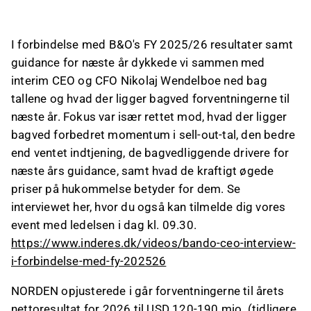
tørlastsegmentet, lavere omkostninger ved
Hormuzstrædet og høj aktivitet i skibssalg.
I forbindelse med B&O's FY 2025/26 resultater samt
Ascelia Pharma oplevede en aktiestigning på
guidance for næste år dykkede vi sammen med
næsten 13% forud for FDA's forventede
interim CEO og CFO Nikolaj Wendelboe ned bag
godkendelsesbeslutning om deres gadolinium-
tallene og hvad der ligger bagved forventningerne til
frie kontraststof til leverskanning.
næste år. Fokus var især rettet mod, hvad der ligger
Wirtek har sikret kontrakter til levering af
bagved forbedret momentum i sell-out-tal, den bedre
OT/SCADA-cybersikkerhed til tre
end ventet indtjening, de bagvedliggende drivere for
solcelleparker i Irland, hvilket understøtter
næste års guidance, samt hvad de kraftigt øgede
deres strategiske fokus på skalerbare
priser på hukommelse betyder for dem. Se
løsninger og vækst i energisegmentet.
interviewet her, hvor du også kan tilmelde dig vores
Dette indhold er genereret af AI. Du kan give feedback
event med ledelsen i dag kl. 09.30.
om det på Inderes
forum
.
https://www.inderes.dk/videos/bando-ceo-interview-
i-forbindelse-med-fy-202526
NORDEN opjusterede i går forventningerne til årets
nettoresultat for 2026 til USD 120-190 mio. (tidligere