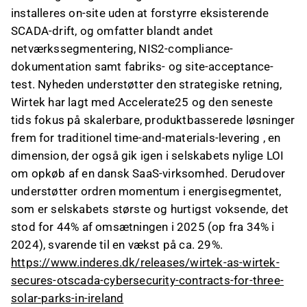
installeres on-site uden at forstyrre eksisterende
SCADA-drift, og omfatter blandt andet
netværkssegmentering, NIS2-compliance-
dokumentation samt fabriks- og site-acceptance-
test. Nyheden understøtter den strategiske retning,
Wirtek har lagt med Accelerate25 og den seneste
tids fokus på skalerbare, produktbasserede løsninger
frem for traditionel time-and-materials-levering , en
dimension, der også gik igen i selskabets nylige LOI
om opkøb af en dansk SaaS-virksomhed. Derudover
understøtter ordren momentum i energisegmentet,
som er selskabets største og hurtigst voksende, det
stod for 44% af omsætningen i 2025 (op fra 34% i
2024), svarende til en vækst på ca. 29%.
https://www.inderes.dk/releases/wirtek-as-wirtek-
secures-otscada-cybersecurity-contracts-for-three-
solar-parks-in-ireland