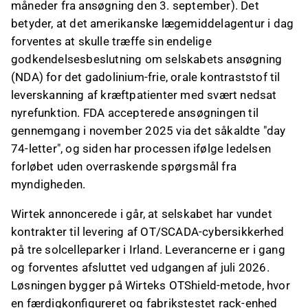
måneder fra ansøgning den 3. september). Det
betyder, at det amerikanske lægemiddelagentur i dag
forventes at skulle træffe sin endelige
godkendelsesbeslutning om selskabets ansøgning
(NDA) for det gadolinium-frie, orale kontraststof til
leverskanning af kræftpatienter med svært nedsat
nyrefunktion. FDA accepterede ansøgningen til
gennemgang i november 2025 via det såkaldte "day
74-letter", og siden har processen ifølge ledelsen
forløbet uden overraskende spørgsmål fra
myndigheden.
Wirtek annoncerede i går, at selskabet har vundet
kontrakter til levering af OT/SCADA-cybersikkerhed
på tre solcelleparker i Irland. Leverancerne er i gang
og forventes afsluttet ved udgangen af juli 2026.
Løsningen bygger på Wirteks OTShield-metode, hvor
en færdigkonfigureret og fabrikstestet rack-enhed