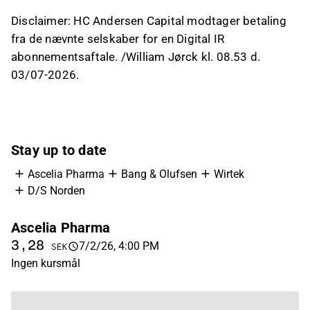
Disclaimer: HC Andersen Capital modtager betaling
fra de nævnte selskaber for en Digital IR
abonnementsaftale. /William Jørck kl. 08.53 d.
03/07-2026.
Stay up to date
Ascelia Pharma
Bang & Olufsen
Wirtek
D/S Norden
Ascelia Pharma
B
3,28
9
7/2/26, 4:00 PM
SEK
Ingen kursmål
In