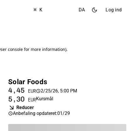
⌘ K
DA
Log ind
Solar Foods
4,45
2/25/26, 5:00 PM
EUR
5,30
Kursmål
EUR
Reducer
Anbefaling opdateret
:
01/29