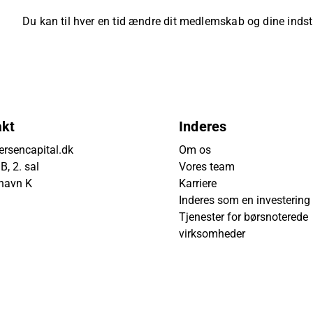
Du kan til hver en tid ændre dit medlemskab og dine indsti
akt
Inderes
rsencapital.dk
Om os
, 2. sal
Vores team
havn K
Karriere
Inderes som en investering
Tjenester for børsnoterede
virksomheder