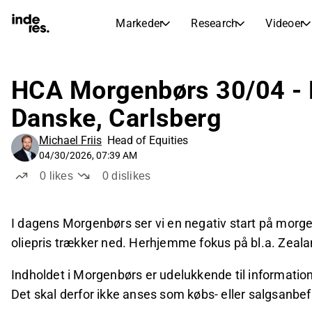
Markeder
Research
Videoer
AKTIEMARKEDER
AKTIEANALYSE
inderesTV
Aktieoversigt
HCA Morgenbørs 30/04 - F
Markeder
Research
Sammenlign n
Ekspertaktieanalyse og anbefalinger
Danske, Carlsberg
Transskriptioner
Earnings Season
Børskalender
Artikler
Fuldstændige udskrifter af resul
Michael Friis
Head of Equities
Kommende r
04/30/2026, 07:39 AM
Compound Interest Calculato
0
likes
0
dislikes
Udbyttekalender
See h
Kommende og tidligere udbytter
I dagens Morgenbørs ser vi en negativ start på morg
oliepris trækker ned. Herhjemme fokus på bl.a. Zeala
Indholdet i Morgenbørs er udelukkende til informatio
Det skal derfor ikke anses som købs- eller salgsanbef