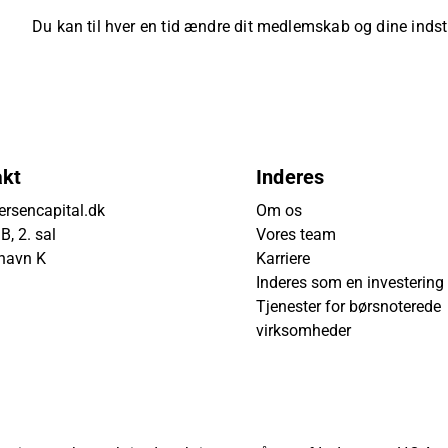
Du kan til hver en tid ændre dit medlemskab og dine indsti
akt
Inderes
rsencapital.dk
Om os
, 2. sal
Vores team
havn K
Karriere
Inderes som en investering
Tjenester for børsnoterede
virksomheder