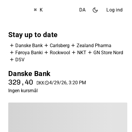
⌘ K
DA
Log ind
Stay up to date
Danske Bank
Carlsberg
Zealand Pharma
Føroya Banki
Rockwool
NKT
GN Store Nord
DSV
Danske Bank
C
329,40
8
4/29/26, 3:20 PM
DKK
Ingen kursmål
In