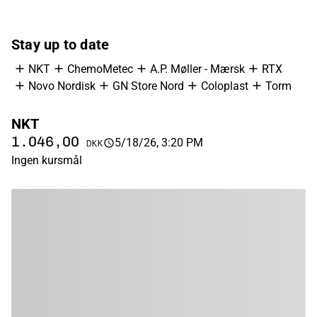
Stay up to date
NKT
ChemoMetec
A.P. Møller - Mærsk
RTX
Novo Nordisk
GN Store Nord
Coloplast
Torm
NKT
C
1.046,00
3
5/18/26, 3:20 PM
DKK
Ingen kursmål
In