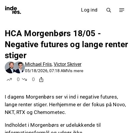
Log ind
HCA Morgenbørs 18/05 -
Negative futures og lange renter
stiger
Michael Friis
,
Victor Skriver
05/18/2026, 07:18 AM
Vis mere
0
0
likes
dislikes
I dagens Morgenbørs ser vi ind i negative futures,
lange renter stiger. Herhjemme er der fokus på Novo,
NKT, RTX og Chemometec.
Indholdet i Morgenbørs er udelukkende til
informationsformål og udgør ikke