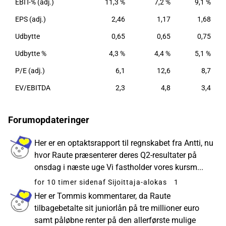
EBIT-% (adj.)
11,3 %
7,2 %
9,1 %
EPS (adj.)
2,46
1,17
1,68
Udbytte
0,65
0,65
0,75
Udbytte %
4,3 %
4,4 %
5,1 %
P/E (adj.)
6,1
12,6
8,7
EV/EBITDA
2,3
4,8
3,4
Forumopdateringer
Her er en optaktsrapport til regnskabet fra Antti, nu
hvor Raute præsenterer deres Q2-resultater på
onsdag i næste uge Vi fastholder vores kursm...
for 10 timer siden
af Sijoittaja-alokas
1
Her er Tommis kommentarer, da Raute
tilbagebetalte sit juniorlån på tre millioner euro
samt påløbne renter på den allerførste mulige