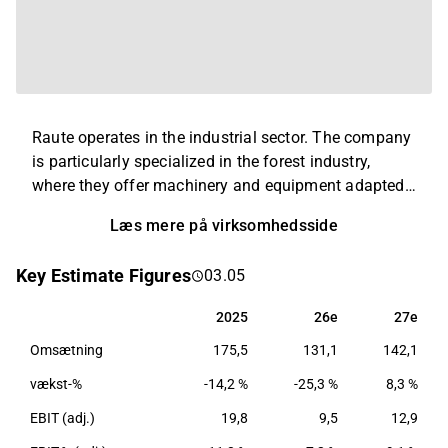
Raute operates in the industrial sector. The company
is particularly specialized in the forest industry,
where they offer machinery and equipment adapted
to the production process, with the greatest focus on
Læs mere på virksomhedsside
plywood and laminate. In addition, the company
provides spare parts, maintenance and
Key Estimate Figures
03.05
modernization of equipment. Operations are held on
a global level with the greatest presence in Europe,
2025
26e
27e
2025
26e
27e
North America and Asia. The company's
Omsætning
175,5
131,1
142,1
headquarters are located in Nastola.
vækst-%
-14,2 %
-25,3 %
8,3 %
EBIT (adj.)
19,8
9,5
12,9