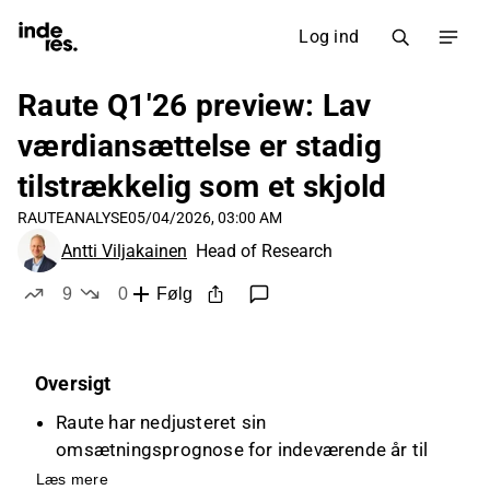
Log ind
Raute Q1'26 preview: Lav
værdiansættelse er stadig
tilstrækkelig som et skjold
RAUTE
ANALYSE
05/04/2026, 03:00 AM
Antti Viljakainen
Head of Research
9
0
Følg
likes
dislikes
Oversigt
Raute har nedjusteret sin
omsætningsprognose for indeværende år til
125-160 MEUR på grund af makroøkonomisk
Læs mere