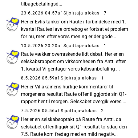
tilbagebetalingsd...
23.6.2026 04.57
af Sijoittaja-alokas
7
Her er Evlis tanker om Raute i forbindelse med 1.
kvartal Rautes lave ordrebog er fortsat et problem
for nu, men efter vores mening er der gode...
10.5.2026 20.20
af Sijoittaja-alokas
1
Raute vækker overraskende lidt debat. Her er en
selskabsrapport om virksomheden fra Antti efter
1. kvartal Vi gentager vores købsanbefaling ...
8.5.2026 05.59
af Sijoittaja-alokas
1
Her er Viljakainens hurtige kommentarer til
morgenens resultat Raute offentliggjorde sin Q1-
rapport her til morgen. Selskabet overgik vores ...
7.5.2026 05.56
af Sijoittaja-alokas
2
Her er en selskabsoptakt på Raute fra Antti, da
selskabet offentliggør sit Q1-resultat torsdag den
7.5. Raute kom fredag med en mild negativ...