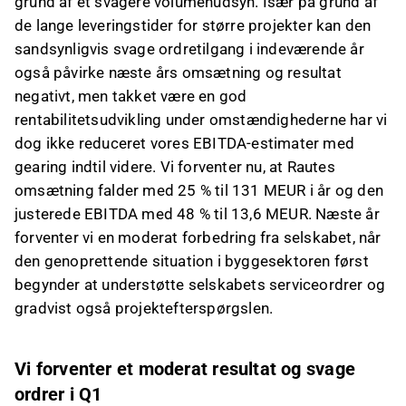
grund af et svagere volumenudsyn. Især på grund af
de lange leveringstider for større projekter kan den
sandsynligvis svage ordretilgang i indeværende år
også påvirke næste års omsætning og resultat
negativt, men takket være en god
rentabilitetsudvikling under omstændighederne har vi
dog ikke reduceret vores EBITDA-estimater med
gearing indtil videre. Vi forventer nu, at Rautes
omsætning falder med 25 % til 131 MEUR i år og den
justerede EBITDA med 48 % til 13,6 MEUR. Næste år
forventer vi en moderat forbedring fra selskabet, når
den genoprettende situation i byggesektoren først
begynder at understøtte selskabets serviceordrer og
gradvist også projektefterspørgslen.
Vi forventer et moderat resultat og svage
ordrer i Q1