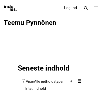
Log ind
Teemu Pynnönen
Seneste indhold
Viser
Alle indholdstyper
Intet indhold