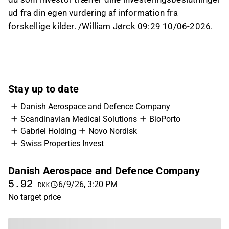
ud fra din egen vurdering af information fra
forskellige kilder. /William Jørck 09:29 10/06-2026.
Stay up to date
Danish Aerospace and Defence Company
Scandinavian Medical Solutions
BioPorto
Gabriel Holding
Novo Nordisk
Swiss Properties Invest
Danish Aerospace and Defence Company
S
5.92
2
6/9/26, 3:20 PM
DKK
No target price
No