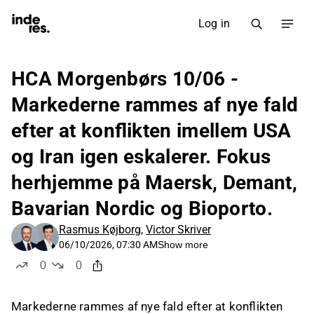
Log in
HCA Morgenbørs 10/06 -
Markederne rammes af nye fald
efter at konflikten imellem USA
og Iran igen eskalerer. Fokus
herhjemme på Maersk, Demant,
Bavarian Nordic og Bioporto.
Rasmus Køjborg
,
Victor Skriver
06/10/2026, 07:30 AM
Show more
0
0
likes
dislikes
Markederne rammes af nye fald efter at konflikten