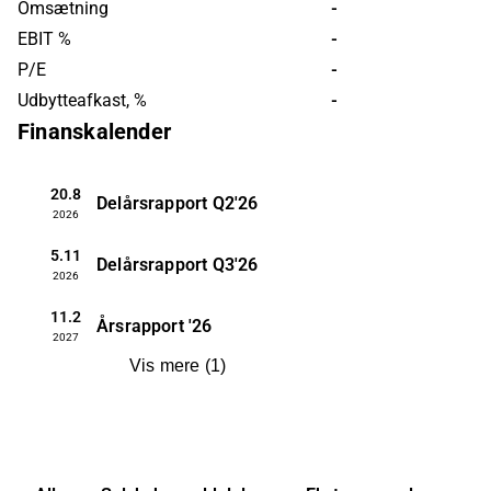
Omsætning
-
America. Ultimovacs was founded in
EBIT %
-
2011 and is headquartered in Oslo.
P/E
-
Udbytteafkast, %
-
Finanskalender
20.8
Delårsrapport
Q2'26
2026
5.11
Delårsrapport
Q3'26
2026
11.2
Årsrapport
'26
2027
Vis mere
(
1
)