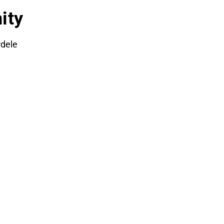
ity
rdele