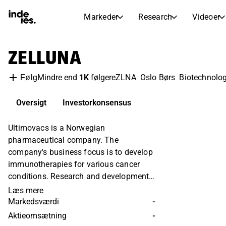
Markeder
Research
Videoer
AKTIEMARKEDER
AKTIEANALYSE
ZELLUNA
inderesTV
Aktieoversigt
Markeder
Research
Sammenlign n
Ekspertaktieanalyse og anbefalinger
Mindre end
1K
følgere
ZLNA
Oslo Børs
Biotechnolo
Følg
Transskriptioner
Earnings Season
Børskalender
Artikler
Fuldstændige udskrifter af resul
Oversigt
Investorkonsensus
Kommende r
Compound Interest Calculato
Ultimovacs is a Norwegian
Udbyttekalender
See h
pharmaceutical company. The
Kommende og tidligere udbytter
company's business focus is to develop
immunotherapies for various cancer
conditions. Research and development
are based on a self-based technological
Læs mere
platform, where the products are mainly
Markedsværdi
-
further developed as vaccines. The
Aktieomsætning
-
largest presence is in Europe and North