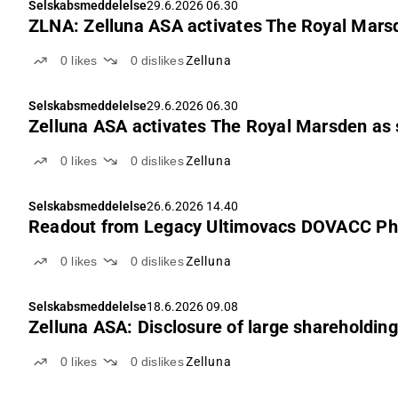
Selskabsmeddelelse
29.6.2026 06.30
ZLNA: Zelluna ASA activates The Royal Marsden
0
likes
0
dislikes
Zelluna
Selskabsmeddelelse
29.6.2026 06.30
Zelluna ASA activates The Royal Marsden as se
0
likes
0
dislikes
Zelluna
Selskabsmeddelelse
26.6.2026 14.40
Readout from Legacy Ultimovacs DOVACC Pha
0
likes
0
dislikes
Zelluna
Selskabsmeddelelse
18.6.2026 09.08
Zelluna ASA: Disclosure of large shareholding
0
likes
0
dislikes
Zelluna