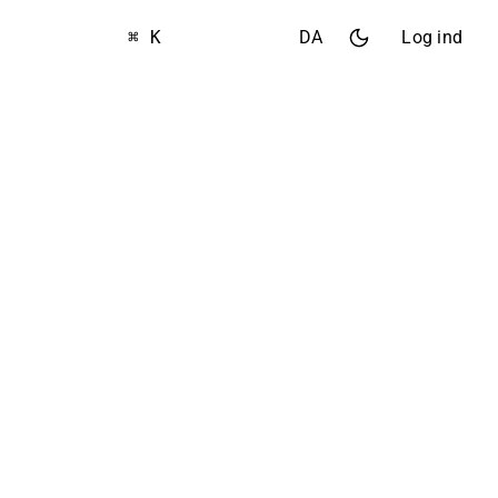
⌘ K
DA
Log ind