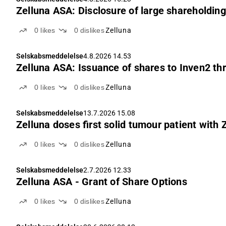
Zelluna ASA: Disclosure of large shareholding
0
likes
0
dislikes
Zelluna
Selskabsmeddelelse
4.8.2026 14.53
Zelluna ASA: Issuance of shares to Inven2 th
0
likes
0
dislikes
Zelluna
Selskabsmeddelelse
13.7.2026 15.08
Zelluna doses first solid tumour patient with
0
likes
0
dislikes
Zelluna
Selskabsmeddelelse
2.7.2026 12.33
Zelluna ASA - Grant of Share Options
0
likes
0
dislikes
Zelluna