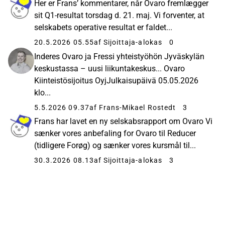
Her er Frans’ kommentarer, når Ovaro fremlægger
sit Q1-resultat torsdag d. 21. maj. Vi forventer, at
selskabets operative resultat er faldet...
20.5.2026 05.55
af Sijoittaja-alokas
0
Inderes Ovaro ja Fressi yhteistyöhön Jyväskylän
keskustassa – uusi liikuntakeskus... Ovaro
Kiinteistösijoitus OyjJulkaisupäivä 05.05.2026
klo...
5.5.2026 09.37
af Frans-Mikael Rostedt
3
Frans har lavet en ny selskabsrapport om Ovaro Vi
sænker vores anbefaling for Ovaro til Reducer
(tidligere Forøg) og sænker vores kursmål til...
30.3.2026 08.13
af Sijoittaja-alokas
3