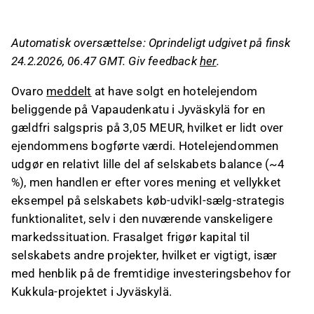
demonstrerer effektiviteten af deres køb-
udvikl-sælg-strategi.
Automatisk oversættelse: Oprindeligt udgivet på finsk
Salget frigør kapital til Ovaros fremtidige
24.2.2026, 06.47 GMT. Giv feedback
her
.
projekter, herunder det vigtige Kukkula-projekt
i Jyväskylä.
Ovaro
meddelt
at have solgt en hotelejendom
Den opnåede købspris er højere end tidligere
beliggende på Vapaudenkatu i Jyväskylä for en
estimeret dagsværdi, hvilket understreger en
gældfri salgspris på 3,05 MEUR, hvilket er lidt over
vellykket kapitalomsætning og
ejendommens bogførte værdi. Hotelejendommen
balanceforbedring.
udgør en relativt lille del af selskabets balance (~4
Ovaro styrkede sin balance ved årets slutning
%), men handlen er efter vores mening et vellykket
med et ekstraordinært udbytte på 0,36 euro og
eksempel på selskabets køb-udvikl-sælg-strategis
vil offentliggøre sin Q4-regnskabsmeddelelse
funktionalitet, selv i den nuværende vanskeligere
den 26. februar.
markedssituation. Frasalget frigør kapital til
selskabets andre projekter, hvilket er vigtigt, især
Dette indhold er genereret af AI. Du kan give feedback
med henblik på de fremtidige investeringsbehov for
om det på Inderes
forum
.
Kukkula-projektet i Jyväskylä.