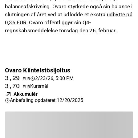
balanceafskrivning. Ovaro styrkede også sin balance i
slutningen af året ved at udlodde et ekstra
udbytte på
0,36 EUR.
Ovaro offentliggør sin Q4-
regnskabsmeddelelse torsdag den 26. februar.
Ovaro Kiinteistösijoitus
3,29
2/23/26, 5:00 PM
EUR
3,70
Kursmål
EUR
Akkumulér
Anbefaling opdateret
:
12/20/2025