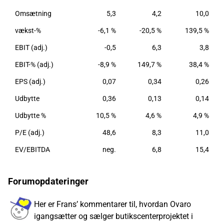
Omsætning
5,3
4,2
10,0
vækst-%
-6,1 %
-20,5 %
139,5 %
EBIT (adj.)
-0,5
6,3
3,8
EBIT-% (adj.)
-8,9 %
149,7 %
38,4 %
EPS (adj.)
0,07
0,34
0,26
Udbytte
0,36
0,13
0,14
Udbytte %
10,5 %
4,6 %
4,9 %
P/E (adj.)
48,6
8,3
11,0
EV/EBITDA
neg.
6,8
15,4
Forumopdateringer
Her er Frans’ kommentarer til, hvordan Ovaro
igangsætter og sælger butikscenterprojektet i