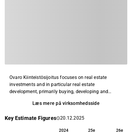
Ovaro Kiinteistösijoitus focuses on real estate
investments and in particular real estate
development, primarily buying, developing and
selling offices and land. Ovaro also owns and rents
Læs mere på virksomhedsside
offices and apartments. The company operates in
various parts of Finland, but focuses its operations
Key Estimate Figures
20.12.2025
on Finland's growth centers, i.e. university cities and
the capital region.
2024
25e
26e
2024
25e
26e