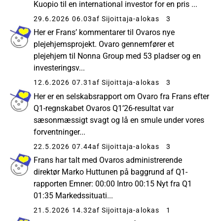
Kuopio til en international investor for en pris ...
29.6.2026 06.03
af Sijoittaja-alokas
3
Her er Frans’ kommentarer til Ovaros nye
plejehjemsprojekt. Ovaro gennemfører et
plejehjem til Nonna Group med 53 pladser og en
investeringsv...
12.6.2026 07.31
af Sijoittaja-alokas
3
Her er en selskabsrapport om Ovaro fra Frans efter
Q1-regnskabet Ovaros Q1’26-resultat var
sæsonmæssigt svagt og lå en smule under vores
forventninger...
22.5.2026 07.44
af Sijoittaja-alokas
3
Frans har talt med Ovaros administrerende
direktør Marko Huttunen på baggrund af Q1-
rapporten Emner: 00:00 Intro 00:15 Nyt fra Q1
01:35 Markedssituati...
21.5.2026 14.32
af Sijoittaja-alokas
1