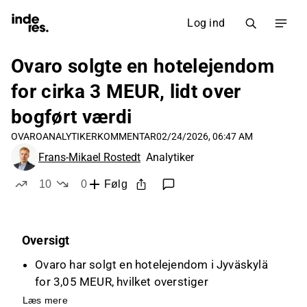
Log ind
Ovaro solgte en hotelejendom
for cirka 3 MEUR, lidt over
bogført værdi
OVARO
ANALYTIKERKOMMENTAR
02/24/2026, 06:47 AM
Frans-Mikael Rostedt
Analytiker
10
0
Følg
likes
dislikes
Oversigt
Ovaro har solgt en hotelejendom i Jyväskylä
for 3,05 MEUR, hvilket overstiger
ejendommens bogførte værdi og
Læs mere