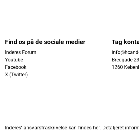
Find os på de sociale medier
Tag kont
Inderes Forum
info@hcande
Youtube
Bredgade 23B
Facebook
1260 Køben
X (Twitter)
Inderes’ ansvarsfraskrivelse kan findes
her
. Detaljeret info
sider på Inderes' hjemmeside.
© Inderes Oyj. All rights reser