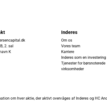
akt
Inderes
rsencapital.dk
Om os
, 2. sal
Vores team
havn K
Karriere
Inderes som en investering
Tjenester for børsnoterede
virksomheder
rmation om hver aktie, der aktivt overvåges af Inderes og HC A
ved.