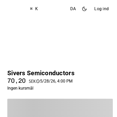
⌘ K
DA
Log ind
Sivers Semiconductors
70,20
5/28/26, 4:00 PM
SEK
Ingen kursmål