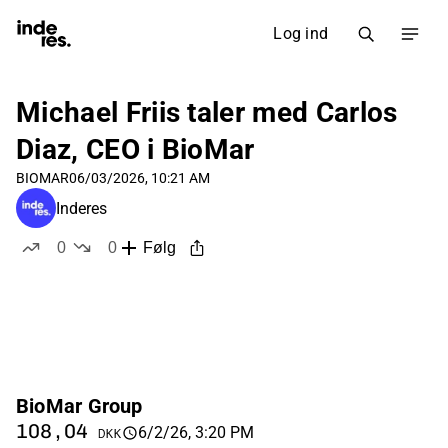
Log ind
Michael Friis taler med Carlos
Diaz, CEO i BioMar
BIOMAR
06/03/2026, 10:21 AM
Inderes
0
0
Følg
likes
dislikes
BioMar Group
108,04
6/2/26, 3:20 PM
DKK