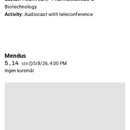
Biotechnology
Activity:
Audiocast with teleconference
Mendus
5,14
5/8/26, 4:00 PM
SEK
Ingen kursmål