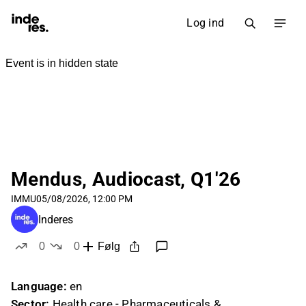
Log ind
Mendus, Audiocast, Q1'26
IMMU
05/08/2026, 12:00 PM
Inderes
0
0
Følg
likes
dislikes
Language:
en
Sector:
Health care - Pharmaceuticals &