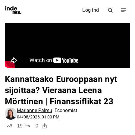
Log ind
Kannattaako Eurooppaan nyt
sijoittaa? Vieraana Leena
Mörttinen | Finanssiflikat 23
Marianne Palmu
Economist
04/08/2026, 01:00 PM
19
0
likes
dislikes