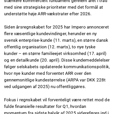
stærkere kommercielt fundament gennem året i tråd
med sine strategiske prioriteter med det formål at
understøtte høje ARR-vækstrater efter 2026.
Siden årsregnskabet for 2025 har Impero annonceret
flere væsentlige kundevindinger, herunder en ny
svensk enterprise-kunde (11. marts), en større dansk
offentlig organisation (12. marts), to nye tyske
kunder – en større familieejet virksomhed (17. april)
og en detailkunde (20. april). Disse kundemeddelelser
følger selskabets opdaterede kommunikationspolitik,
hvor nye kunder med forventet ARR over den
gennemsnitlige kundestørrelse (ARPA var DKK 228t
ved udgangen af 2025) nu offentliggøres.
Fokus i regnskabet vil forventeligt være rettet mod de
fulde finansielle resultater for Q1, hvordan
momentum fra sidste halvår af 2025 videreføres ind i