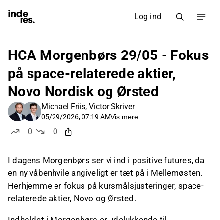
Log ind
HCA Morgenbørs 29/05 - Fokus
på space-relaterede aktier,
Novo Nordisk og Ørsted
Michael Friis
,
Victor Skriver
05/29/2026, 07:19 AM
Vis mere
0
0
likes
dislikes
I dagens Morgenbørs ser vi ind i positive futures, da
en ny våbenhvile angiveligt er tæt på i Mellemøsten.
Herhjemme er fokus på kursmålsjusteringer, space-
relaterede aktier, Novo og Ørsted.
Indholdet i Morgenbørs er udelukkende til