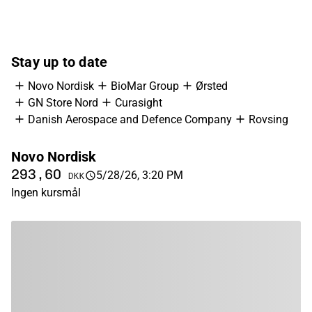
Stay up to date
Novo Nordisk
BioMar Group
Ørsted
GN Store Nord
Curasight
Danish Aerospace and Defence Company
Rovsing
Novo Nordisk
B
293,60
1
5/28/26, 3:20 PM
DKK
Ingen kursmål
In