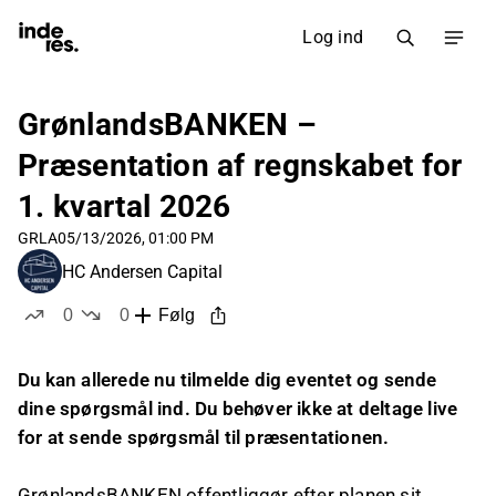
Log ind
GrønlandsBANKEN –
Præsentation af regnskabet for
1. kvartal 2026
GRLA
05/13/2026, 01:00 PM
HC Andersen Capital
0
0
Følg
likes
dislikes
Du kan allerede nu tilmelde dig eventet og sende
dine spørgsmål ind. Du behøver ikke at deltage live
for at sende spørgsmål til præsentationen.
GrønlandsBANKEN offentliggør efter planen sit