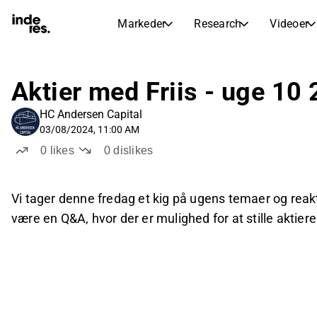
Markeder
Research
Videoer
AKTIEMARKEDER
AKTIEANALYSE
inderesTV
Aktieoversigt
Aktier med Friis - uge 10
Markeder
Research
Sammenlign n
Ekspertaktieanalyse og anbefalinger
HC Andersen Capital
Transskriptioner
Earnings Season
03/08/2024, 11:00 AM
Børskalender
Artikler
Fuldstændige udskrifter af resul
0
likes
0
dislikes
Kommende r
Compound Interest Calculato
Udbyttekalender
See h
Kommende og tidligere udbytter
Vi tager denne fredag et kig på ugens temaer og reakt
være en Q&A, hvor der er mulighed for at stille aktie