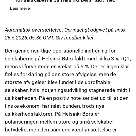
cirka 3 % i Q1, hvilket var under forventningen
Læs mere
om en vækst på 5 %.
Den økonomiske situation i Finland er fortsat
Automatisk oversættelse: Oprindeligt udgivet på finsk
svag, og driftsmiljøet for det gennemsnitlige
26.5.2026, 05.36 GMT. Giv feedback
her
.
børsnoterede selskab var vanskeligt.
Median-selskabets omsætning udviklede sig
Den gennemsnitlige operationelle indtjening for
som forventet, men den operationelle
selskaberne på Helsinki Børs faldt med cirka 3 % i Q1,
indtjening var markant under forventningerne.
mens vi forventede en vækst på 5 %. Der er ingen klar
Geopolitisk usikkerhed præger udsigterne,
fælles forklaring på den store afvigelse, men de
men der er også tegn på bedring i den finske
største afvigelser blev fundet i de uprofitable
økonomi.
selskaber, hvis indtjeningsudvikling stagnerede midt i
usikkerheden. På en positiv note ser det ud til, at den
Dette indhold er genereret af AI. Du kan give feedback
finske økonomi har nået bunden, trods nye
om det på Inderes
forum
.
usikkerhedsfaktorer. På Helsinki Børs er
polariseringen mellem store og små selskaber
betydelig, men den samlede værdiansættelse er