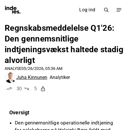
Log ind
Regnskabsmeddelelse Q1'26:
Den gennemsnitlige
indtjeningsvækst haltede stadig
alvorligt
ANALYSE
05/26/2026, 05:36 AM
Juha Kinnunen
Analytiker
30
5
likes
dislikes
Oversigt
Den gennemsnitlige operationelle indtjening
for selskaberne på Helsinki Børs faldt med