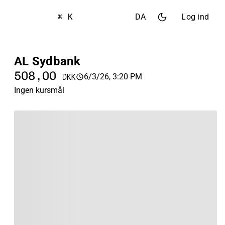
⌘ K
DA
Log ind
AL Sydbank
508,00
6/3/26, 3:20 PM
DKK
Ingen kursmål