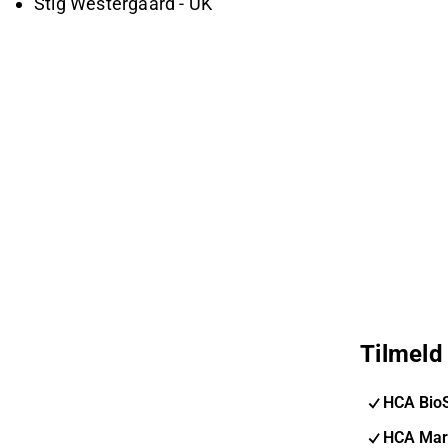
Stig Westergaard - UK
Tilmeld
HCA Bio
HCA Mar