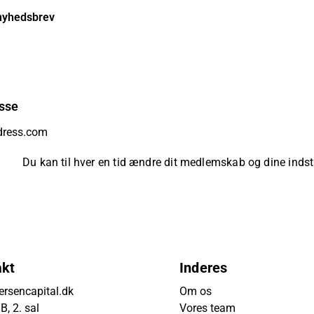
nyhedsbrev
sse
Du kan til hver en tid ændre dit medlemskab og dine indsti
akt
Inderes
rsencapital.dk
Om os
, 2. sal
Vores team