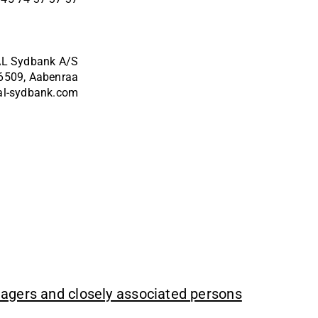
L Sydbank A/S
6509, Aabenraa
al-sydbank.com
agers and closely associated persons