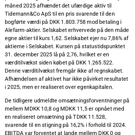
måned 2025 afhændet det ufærdige aktiv til
Tidemann&Co ApS til en pris svarende til den
bogførte værdi på DKK 1.803.758 mod betaling i
Alefarm-aktier. Selskabet erhvervede på den måde
egne aktier til kurs 1,62. Selskabet ejer nu 7,86% af
aktierne i Selskabet. Kursen på statustidspunktet
31. december 2025 lå på 2,76, hvilket er en
værditilvækst siden købet på DKK 1.265.522.
Denne værditilvækst fremgår ikke af regnskabet.
Afhændelsen af aktivet har ikke påvirket resultatet
i 2025, men er realiseret over egenkapitalen.
De tidligere udmeldte omsætningsforventninger på
mellem MDKK 10,8 og MDKK 11,5 er opnået med
en realiseret omsætning på TDKK 11.528,
svarende til en stigning på 16,2% i forhold til 2024.
EBITDA var forventet at lande mellem DKK 0 og