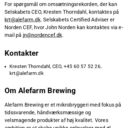
For spørgsmål om omsætningsrekorden, der kan
Selskabets CEO, Kresten Thorndahl, kontaktes på
krt@alefarm.dk
. Selskabets Certified Adviser er
Norden CEF, hvor John Norden kan kontaktes via e-
mail på
jn@nordencef.dk
.
Kontakter
Kresten Thorndahl, CEO, +45 60 57 52 26,
krt@alefarm.dk
Om Alefarm Brewing
Alefarm Brewing er et mikrobryggeri med fokus på
tidssvarende, håndværksmæssige og
velsmagende produkter af høj kvalitet. Vores
ambition er at skabe unikke oplevelser med øl,