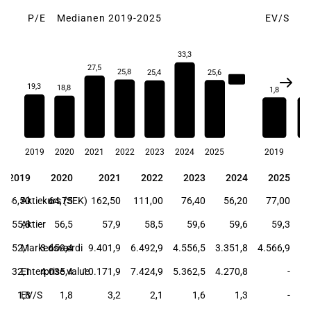
P/E
Medianen 2019-2025
EV/S
M
33,3
27,5
25,8
25,6
25,4
25,6
19,3
18,8
1,8
1,
2019
2020
2021
2022
2023
2024
2025
2019
20
2019
2020
2021
2022
2023
2024
2025
2019
2020
2021
2022
2023
2024
2025
56,50
Aktiekurs (SEK)
64,75
162,50
111,00
76,40
56,20
77,00
55,8
Aktier
56,5
57,9
58,5
59,6
59,6
59,3
3.152,1
Markedsværdi
3.659,4
9.401,9
6.492,9
4.556,5
3.351,8
4.566,9
3.832,1
Enterprise value
4.035,4
10.171,9
7.424,9
5.362,5
4.270,8
-
1,8
EV/S
1,8
3,2
2,1
1,6
1,3
-