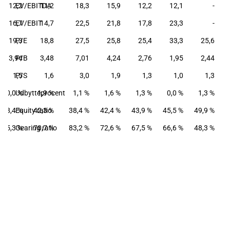
12,2
EV/EBITDA
11,2
18,3
15,9
12,2
12,1
-
16,7
EV/EBIT
14,7
22,5
21,8
17,8
23,3
-
19,3
P/E
18,8
27,5
25,8
25,4
33,3
25,6
3,94
P/B
3,48
7,01
4,24
2,76
1,95
2,44
1,5
P/S
1,6
3,0
1,9
1,3
1,0
1,3
0,0 %
Udbytteprocent
1,9 %
1,1 %
1,6 %
1,3 %
0,0 %
1,3 %
38,4 %
Equity ratio
42,3 %
38,4 %
42,4 %
43,9 %
45,5 %
49,9 %
95,3 %
Gearing ratio
70,7 %
83,2 %
72,6 %
67,5 %
66,6 %
48,3 %