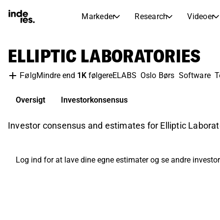
Markeder
Research
Videoer
AKTIEMARKEDER
AKTIEANALYSE
ELLIPTIC LABORATORIES
inderesTV
Aktieoversigt
Markeder
Research
Sammenlign n
Ekspertaktieanalyse og anbefalinger
Mindre end
1K
følgere
ELABS
Oslo Børs
Software
T
Følg
Transskriptioner
Earnings Season
Børskalender
Artikler
Fuldstændige udskrifter af resul
Oversigt
Investorkonsensus
Kommende r
Compound Interest Calculato
Udbyttekalender
Investor consensus and estimates for Elliptic Labor
See h
Kommende og tidligere udbytter
Log ind for at lave dine egne estimater og se andre investor