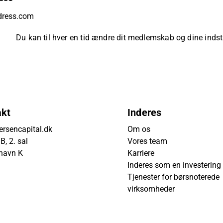
Du kan til hver en tid ændre dit medlemskab og dine indsti
akt
Inderes
rsencapital.dk
Om os
, 2. sal
Vores team
havn K
Karriere
Inderes som en investering
Tjenester for børsnoterede
virksomheder