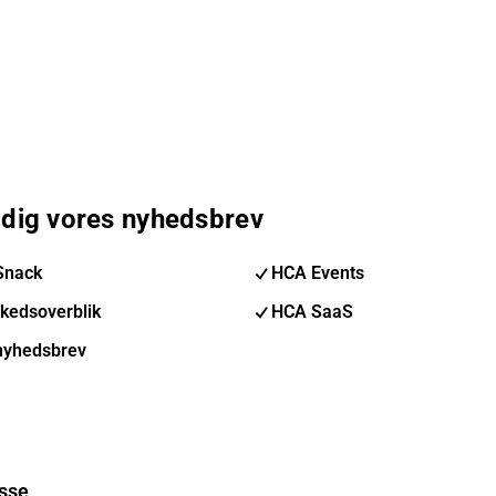
 dig vores nyhedsbrev
Snack
HCA Events
kedsoverblik
HCA SaaS
nyhedsbrev
sse