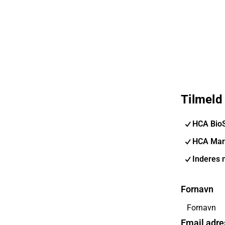
Tilmeld
HCA Bio
HCA Mar
Inderes 
Fornavn
Email adre