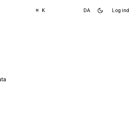
⌘ K
DA
Log ind
ata