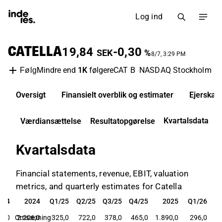
Log ind
CATELLA
19,84
-0,30
SEK
%
8/7, 3:29 PM
Mindre end
1K
følgere
CAT B
NASDAQ Stockholm
F
Følg
Oversigt
Finansielt overblik og estimater
Ejerskab
Kvartalsdata
Værdiansættelse
Resultatopgørelse
Kvartalsdata
Financial statements, revenue, EBIT, valuation
metrics, and quarterly estimates for Catella
/24
2024
Q1/25
Q2/25
Q3/25
Q4/25
2025
Q1/26
/24
2024
Q1/25
Q2/25
Q3/25
Q4/25
2025
Q1/26
9,0
Omsætning
2.206,0
325,0
722,0
378,0
465,0
1.890,0
296,0