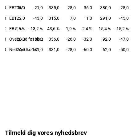
7,0
EBITDA
206,0
-21,0
335,0
28,0
36,0
380,0
-28,0
3,0
EBIT
122,0
-43,0
315,0
7,0
11,0
291,0
-45,0
,4 %
EBIT-%
5,5 %
-13,2 %
43,6 %
1,9 %
2,4 %
15,4 %
-15,2 %
7,0
Overskud før skat
28,0
-186,0
336,0
-26,0
-32,0
92,0
-47,0
3,0
Netto indkomst
24,0
-181,0
331,0
-28,0
-60,0
62,0
-50,0
Tilmeld dig vores nyhedsbrev