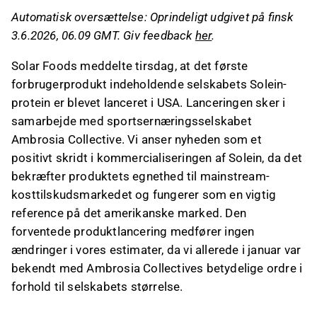
Solein.
Automatisk oversættelse: Oprindeligt udgivet på finsk
Ambrosia Collective introducerer et Solein-
3.6.2026, 06.09 GMT. Giv feedback
her
.
baseret proteinpulver under Planta-brandet,
som vil blive solgt online og på Amazon, med
Solar Foods meddelte tirsdag, at det første
planer om national udvidelse i sommeren.
forbrugerprodukt indeholdende selskabets Solein-
USA er et kritisk marked for Solar Foods, og
protein er blevet lanceret i USA. Lanceringen sker i
lanceringen er vigtig for at opbygge kendskab
samarbejde med sportsernæringsselskabet
til Solein og bevise dets funktionalitet, hvilket
Ambrosia Collective. Vi anser nyheden som et
reducerer risikoprofilen og understøtter
positivt skridt i kommercialiseringen af Solein, da det
fremtidige investeringer.
bekræfter produktets egnethed til mainstream-
kosttilskudsmarkedet og fungerer som en vigtig
Dette indhold er genereret af AI. Du kan give feedback
om det på Inderes
forum
.
reference på det amerikanske marked. Den
forventede produktlancering medfører ingen
ændringer i vores estimater, da vi allerede i januar var
bekendt med Ambrosia Collectives betydelige ordre i
forhold til selskabets størrelse.