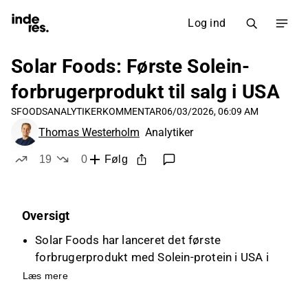
Log ind
Solar Foods: Første Solein-
forbrugerprodukt til salg i USA
SFOODS
ANALYTIKERKOMMENTAR
06/03/2026, 06:09 AM
Thomas Westerholm
Analytiker
19
0
Følg
likes
dislikes
Oversigt
Solar Foods har lanceret det første
forbrugerprodukt med Solein-protein i USA i
samarbejde med Ambrosia Collective, hvilket
Læs mere
er et positivt skridt i kommercialiseringen af