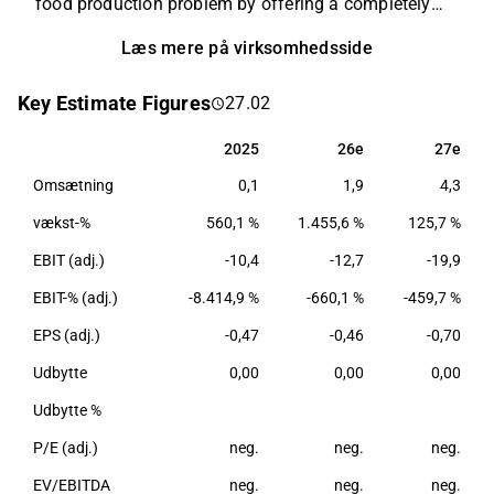
food production problem by offering a completely
new alternative to existing animal and plant proteins.
Læs mere på virksomhedsside
Solar Foods’ first product is the naturally occurring
single-cell protein Solein®, which can be used as a
Key Estimate Figures
27.02
food raw material with high protein content. In the
long run, Solein production will improve global
2025
26e
27e
2025
26e
27e
availability of protein and increase price and quality
Omsætning
0,1
1,9
4,3
stability of food raw materials by disconnecting food
production from agriculture.
vækst-%
560,1 %
1.455,6 %
125,7 %
EBIT (adj.)
-10,4
-12,7
-19,9
EBIT-% (adj.)
-8.414,9 %
-660,1 %
-459,7 %
EPS (adj.)
-0,47
-0,46
-0,70
Udbytte
0,00
0,00
0,00
Udbytte %
P/E (adj.)
neg.
neg.
neg.
EV/EBITDA
neg.
neg.
neg.