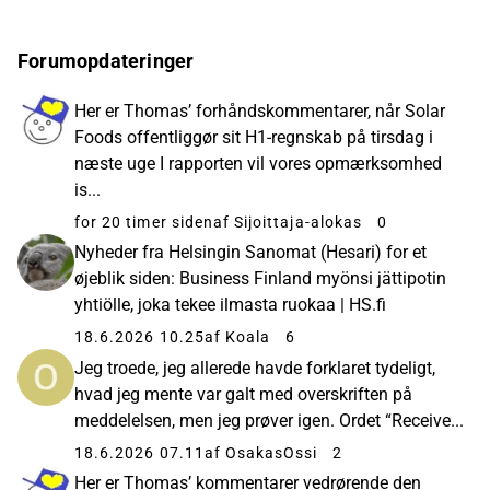
Forumopdateringer
Her er Thomas’ forhåndskommentarer, når Solar
Foods offentliggør sit H1-regnskab på tirsdag i
næste uge I rapporten vil vores opmærksomhed
is...
for 20 timer siden
af Sijoittaja-alokas
0
Nyheder fra Helsingin Sanomat (Hesari) for et
øjeblik siden: Business Finland myönsi jättipotin
yhtiölle, joka tekee ilmasta ruokaa | HS.fi
18.6.2026 10.25
af Koala
6
Jeg troede, jeg allerede havde forklaret tydeligt,
hvad jeg mente var galt med overskriften på
meddelelsen, men jeg prøver igen. Ordet “Receive...
18.6.2026 07.11
af OsakasOssi
2
Her er Thomas’ kommentarer vedrørende den