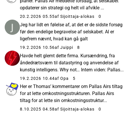
planer. Pallas Air meddelte torsdag, at selskabet
opdaterer sin strategi og helt vil afvikle ...
20.2.2026 05.55
af Sijoittaja-alokas
0
Jeg har lidt en følelse af, at det er de sidste forsøg
før den endelige begravelse af selskabet. AI er
ligefrem nævnt, hvad kan gå galt
19.2.2026 10.56
af Juippi
8
Havde helt glemt dette firma. Kursændring, fra
åndedrætsværn til datastyring og anvendelse af
kunstig intelligens. Why not… Intern viden: Pallas...
19.2.2026 10.44
af Opa
5
Her er Thomas’ kommentarer om Pallas Airs tiltag
for at lette omkostningsstrukturen. Pallas Airs
tiltag for at lette sin omkostningsstruktur...
8.10.2025 04.58
af Sijoittaja-alokas
0