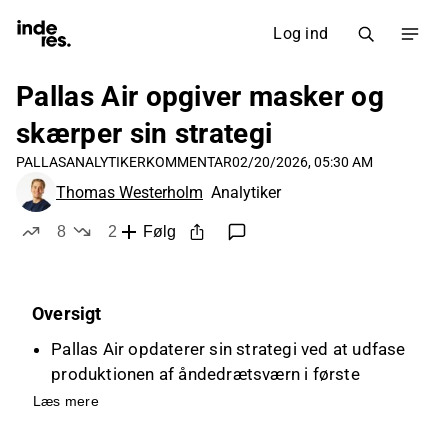
Log ind
Pallas Air opgiver masker og
skærper sin strategi
PALLAS
ANALYTIKERKOMMENTAR
02/20/2026, 05:30 AM
Thomas Westerholm
Analytiker
8
2
Følg
likes
dislikes
Oversigt
Pallas Air opdaterer sin strategi ved at udfase
produktionen af åndedrætsværn i første
halvdel af 2026 og fokusere på
Læs mere
datahåndtering, kunstig intelligens og