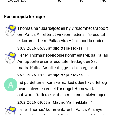
EV/EBITDA
neg.
neg.
neg.
Forumopdateringer
Thomas har udarbejdet en ny virksomhedsrapport
om Pallas Air, efter at virksomhedens H2-resultat
er kommet frem. Pallas Airs H2-rapport lå under...
30.3.2026 05.30
af Sijoittaja-alokas
1
Her er Thomas’ foreløbige kommentarer, da Pallas
Air rapporterer sine resultater fredag den 27.
marts. Pallas Air offentliggør sit årsregnskab...
26.3.2026 13.33
af Sijoittaja-alokas
0
Ind på det amerikanske marked uden likviditet, og
hvad i alverden er det for noget Homework-
software. Datterselskabets millionnedskrivninger...
20.2.2026 09.59
af Mauno Väliheikkilä
1
Her er Thomas’ kommentarer til Pallas Airs nye