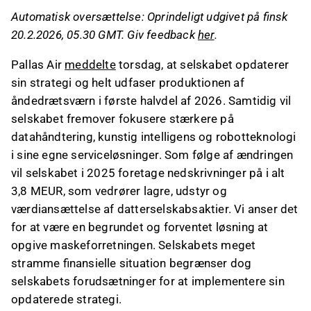
robotteknologi.
Automatisk oversættelse: Oprindeligt udgivet på finsk
Selskabet vil foretage nedskrivninger på 3,8
20.2.2026, 05.30 GMT. Giv feedback
her
.
MEUR i 2025, hvilket påvirker lagre, udstyr og
datterselskabsaktier.
Pallas Air
meddelte
torsdag, at selskabet opdaterer
Analytikeren anser opgivelsen af
sin strategi og helt udfaser produktionen af
maskeforretningen som en logisk beslutning
åndedrætsværn i første halvdel af 2026. Samtidig vil
på grund af svag rentabilitet og overkapacitet i
selskabet fremover fokusere stærkere på
branchen.
datahåndtering, kunstig intelligens og robotteknologi
Pallas Air planlægger at samarbejde med
i sine egne serviceløsninger. Som følge af ændringen
NeuralAI og Homeworks TM for at integrere
vil selskabet i 2025 foretage nedskrivninger på i alt
avanceret teknologi i sine serviceløsninger,
3,8 MEUR, som vedrører lagre, udstyr og
men står over for likviditetsudfordringer.
værdiansættelse af datterselskabsaktier. Vi anser det
for at være en begrundet og forventet løsning at
Dette indhold er genereret af AI. Du kan give feedback
opgive maskeforretningen. Selskabets meget
om det på Inderes
forum
.
stramme finansielle situation begrænser dog
selskabets forudsætninger for at implementere sin
opdaterede strategi.