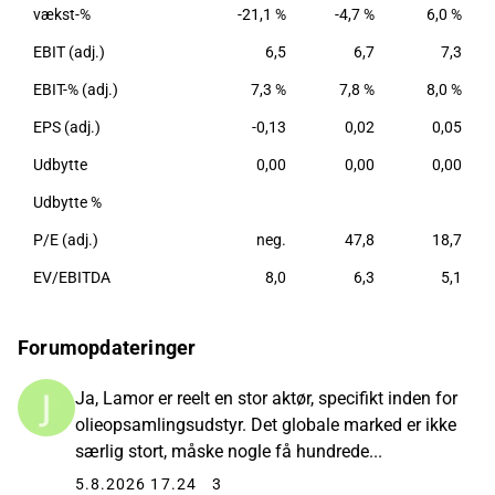
vækst-%
-21,1 %
-4,7 %
6,0 %
EBIT (adj.)
6,5
6,7
7,3
EBIT-% (adj.)
7,3 %
7,8 %
8,0 %
EPS (adj.)
-0,13
0,02
0,05
Udbytte
0,00
0,00
0,00
Udbytte %
P/E (adj.)
neg.
47,8
18,7
EV/EBITDA
8,0
6,3
5,1
Forumopdateringer
Ja, Lamor er reelt en stor aktør, specifikt inden for
olieopsamlingsudstyr. Det globale marked er ikke
særlig stort, måske nogle få hundrede...
5.8.2026 17.24
3