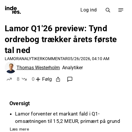
Log ind
Lamor Q1'26 preview: Tynd
ordrebog trækker årets første
tal ned
LAMOR
ANALYTIKERKOMMENTAR
05/26/2026, 04:10 AM
Thomas Westerholm
Analytiker
8
0
Følg
likes
dislikes
Oversigt
Lamor forventer et markant fald i Q1-
omsætningen til 15,2 MEUR, primært på grund
af en tynd ordrebog og svagt nysalg.
Læs mere