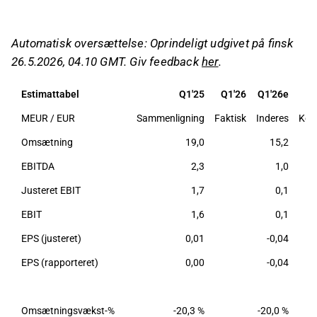
Den justerede EBIT forventes at falde til
omkring nul, hvilket svarer til en EBIT-margin på
Automatisk oversættelse: Oprindeligt udgivet på finsk
0,9 %, påvirket af lav volumen og
26.5.2026, 04.10 GMT. Giv feedback
her
.
opstartsomkostninger ved Kilpilahti-anlægget.
Fokus er på resultatforbedring og
Estimattabel
Q1'25
Q1'26
Q1'26e
balancesituationen i slutningen af året, med
MEUR / EUR
Sammenligning
Faktisk
Inderes
Kon
vægt på ledelsens kommentarer om
salgspipeline og refinansiering af en grøn
Omsætning
19,0
15,2
obligation på 25 MEUR.
EBITDA
2,3
1,0
Lamor har opdateret sine finansielle mål, hvor
Justeret EBIT
1,7
0,1
rentabilitet nu er i centrum, og forventer en
omsætning på 80-92 MEUR for indeværende
EBIT
1,6
0,1
år.
EPS (justeret)
0,01
-0,04
Dette indhold er genereret af AI. Du kan give feedback
EPS (rapporteret)
0,00
-0,04
om det på Inderes
forum
.
Omsætningsvækst-%
-20,3 %
-20,0 %