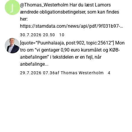
@Thomas_Westerholm Har du læst Lamors
ændrede obligationsbetingelser, som kan findes
her:
https://stamdata.com/news/api/pdf/9f031b97-
1567-4c01...
30.7.2026 20.50
10
[quote=“Puunhalaaja, post:902, topic:25612”] Mon
tro om “vi gentager 0,90 euro kursmålet og KØB-
anbefalingen” i tekstdelen er en fejl, når
anbefalinge...
29.7.2026 07.36
af Thomas Westerholm
4