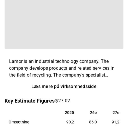
Lamor is an industrial technology company. The
company develops products and related services in
the field of recycling. The company's specialist
expertise is found in the development of systems
Læs mere på virksomhedsside
used in waste management and water treatment. In
addition to its main business, consulting and
Key Estimate Figures
27.02
installation services are offered. Customers are
found in various sectors with the greatest focus on
2025
26e
27e
2025
26e
27e
waste management.
Omsætning
90,2
86,0
91,2