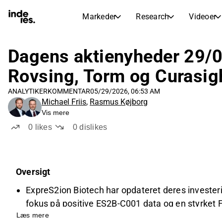
Markeder
Research
Videoer
AKTIEMARKEDER
AKTIEANALYSE
inderesTV
Aktieoversigt
Dagens aktienyheder 29/0
Markeder
Research
Sammenlign n
Rovsing, Torm og Curasig
Ekspertaktieanalyse og anbefalinger
Transskriptioner
Earnings Season
ANALYTIKERKOMMENTAR
05/29/2026, 06:53 AM
Børskalender
Artikler
Fuldstændige udskrifter af resul
Michael Friis
,
Rasmus Køjborg
Kommende r
Vis mere
Compound Interest Calculato
Udbyttekalender
See h
0
likes
0
dislikes
Kommende og tidligere udbytter
Oversigt
ExpreS2ion Biotech har opdateret deres invester
fokus på positive ES2B-C001 data og en styrket 
Læs mere
Rovsing's fortegningsemission blev overtegnet me