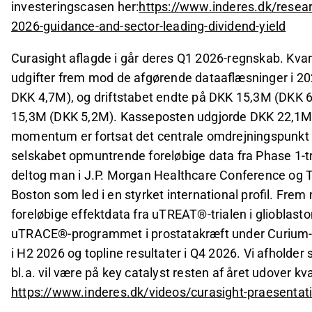
investeringscasen her:
https://www.inderes.dk/resea
2026-guidance-and-sector-leading-dividend-yield
Curasight aflagde i går deres Q1 2026-regnskab. Kvart
udgifter frem mod de afgørende dataaflæsninger i 202
DKK 4,7M), og driftstabet endte på DKK 15,3M (DKK 
15,3M (DKK 5,2M). Kasseposten udgjorde DKK 22,1M v
momentum er fortsat det centrale omdrejningspunkt fo
selskabet opmuntrende foreløbige data fra Phase 1-tria
deltog man i J.P. Morgan Healthcare Conference og
Boston som led i en styrket international profil. Fre
foreløbige effektdata fra uTREAT®-trialen i glioblasto
uTRACE®-programmet i prostatakræft under Curium-p
i H2 2026 og topline resultater i Q4 2026. Vi afholder
bl.a. vil være på key catalyst resten af året udover kva
https://www.inderes.dk/videos/curasight-praesentat