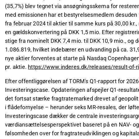
(35,7%) blev tegnet via ansøgningsskema for resterend
med emissionen har et bestyrelsesmedlem desuden val
fra februar 2024 til aktier til samme kurs på 30,00 kr.
en gældskonvertering på DKK 1,5 mio. Efter registrerin
stige fra nominelt DKK 7,4 mio. til DKK 10,9 mio., og d
1.086.819, hvilket indebærer en udvanding på ca. 31,9
nye aktier forventes at starte på Nasdaq Copenhagen d
pr. aktie.
https://www.inderes.dk/releases/result-of-r
Efter offentliggørelsen af TORM's Q1-rapport for 2026
Investeringscase. Opdateringen afspejler Q1-resultat
det fortsat stærke fragtratemarked drevet af geopolit
i flådefornyelse – herunder seks MR-resales, der løfte
Investeringscase dækker de centrale investeringsargu
værdiansættelsesperspektivet baseret på en NAV- og 
følsomheden over for fragtrateudviklingen og kapitala