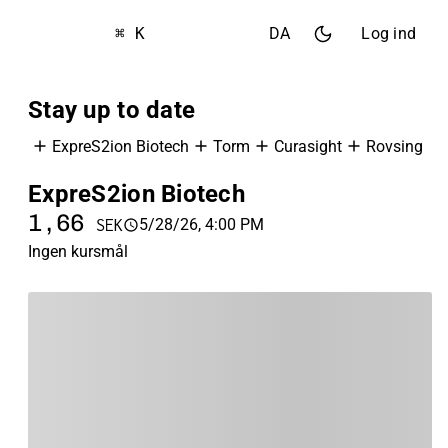
⌘ K
DA
Log ind
Stay up to date
ExpreS2ion Biotech
Torm
Curasight
Rovsing
ExpreS2ion Biotech
T
1,66
1
5/28/26, 4:00 PM
SEK
Ingen kursmål
In