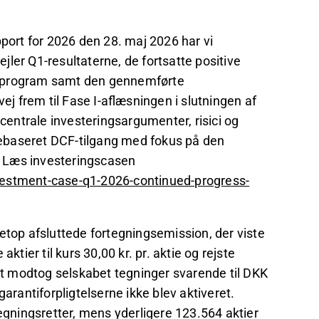
r ikke-deltagende aktionærer.
r Q1-rapporten for 2026, med en opjusteret
pport for 2026 den 28. maj 2026 har vi
fornyelse.
ler Q1-resultaterne, de fortsatte positive
26, med fokus på kliniske udgifter og
I-program samt den gennemførte
uTREAT® og uTRACE® programmer.
ej frem til Fase I-aflæsningen i slutningen af
entrale investeringsargumenter, risici og
det på Inderes
forum
.
ebaseret DCF-tilgang med fokus på den
. Læs investeringscasen
vestment-case-q1-2026-continued-progress-
etop afsluttede fortegningsemission, der viste
ktier til kurs 30,00 kr. pr. aktie og rejste
t modtog selskabet tegninger svarende til DKK
arantiforpligtelserne ikke blev aktiveret.
tegningsretter, mens yderligere 123.564 aktier