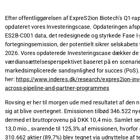
kapitalforøgelse og en udvanding på ca. 31,9% fo
TORM har opdateret deres investeringscase efte
Efter offentliggørelsen af ExpreS2ion Biotech’s Q1-ra
helårsguidance og fortsatte investeringer i flåde
opdateret vores Investeringscase. Opdateringen afspej
Curasight rapporterede et øget bruttotab i Q1 20
ES2B-C001 data, det redesignede og styrkede Fase 
forventede dataaflæsninger i 2026 for deres 
fortegningsemission, der potentielt sikrer selskabets v
2026. Vores opdaterede Investeringscase dækker de c
Dette indhold er genereret af AI. Du kan give feedback om 
værdiansættelsesperspektivet baseret på en scenari
markedsimplicerede sandsynlighed for succes (PoS)
her:
https://www.inderes.dk/research/expres2ion-in
across-pipeline-and-partner-programmes
Rovsing er her til morgen ude med resultatet af den n
sig at blive overtegnet. Emissionen tilbød 346.522 nye a
dermed et bruttoprovenu på DKK 10,4 mio. Samlet se
13,0 mio., svarende til 125,3% af emissionen, hvorfor g
310.662 aktier (89,7%) blev tegnet via udnyttelse af 