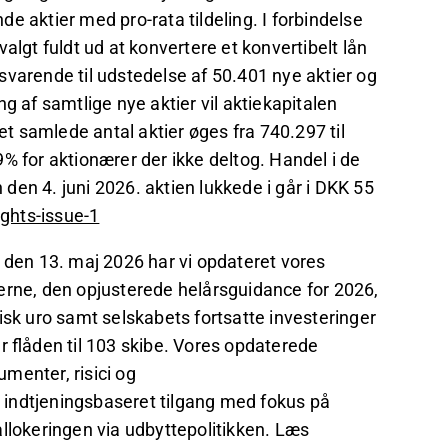
e aktier med pro-rata tildeling. I forbindelse
gt fuldt ud at konvertere et konvertibelt lån
, svarende til udstedelse af 50.401 nye aktier og
g af samtlige nye aktier vil aktiekapitalen
et samlede antal aktier øges fra 740.297 til
% for aktionærer der ikke deltog. Handel i de
en 4. juni 2026. aktien lukkede i går i DKK 55
ights-issue-1
 den 13. maj 2026 har vi opdateret vores
erne, den opjusterede helårsguidance for 2026,
isk uro samt selskabets fortsatte investeringer
r flåden til 103 skibe. Vores opdaterede
menter, risici og
indtjeningsbaseret tilgang med fokus på
llokeringen via udbyttepolitikken. Læs