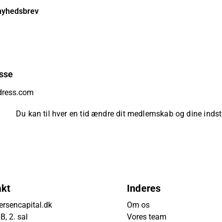
nyhedsbrev
sse
Du kan til hver en tid ændre dit medlemskab og dine indsti
akt
Inderes
rsencapital.dk
Om os
, 2. sal
Vores team