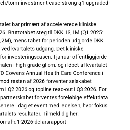
rch/torm-investment-case-strong-q1-upgraded-
alet bar primært af accelererede kliniske
6. Bruttotabet steg til DKK 13,1M (Q1 2025:
6,2M), mens tabet for perioden udgjorde DKK
ed kvartalets udgang. Det kliniske
r investeringscasen. I januar offentliggjorde
len i high-grade gliom, og i løbet af kvartalet
 TD Cowens Annual Health Care Conference i
m mod resten af 2026 forventer selskabet
m i Q2 2026 og topline read-out i Q3 2026. For
artnerskabet forventes foreløbige effektdata
 senere i dag et event med ledelsen, hvor fokus
rtalets resultater. Tilmeld dig her:
ion-af-q1-2026-delarsrapport