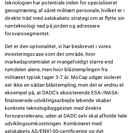
teknologien har potentiale inden for specialiseret
genoptræning af såret militært personale, hvilket er i
direkte tråd med selskabets strategi om at flytte sin
rumteknologi ned på jorden og adressere
forsvarssegmentet.
Det er den optionalitet, vi har beskrevet i vores
investeringscase som det område, hvor
markedspotentialet er mangefoldigt større end
rumdelen alene, men hvor blåstemplingen fra
militæret typisk tager 3-7 år. MoCap udgør isoleret
set ikke en sådan blåstempling, men det er endnu et
eksempel på, at DADC’s eksisterende ESA-/NASA-
finansierede udviklingsarbejde løbende skaber
konkrete teknologibyggesten med direkte
forsvarsrelevans, uden at DADC selv skal afholde hele
udviklingsomkostningen. Kombineret med
selskabets AS/EN9100-certificering og det