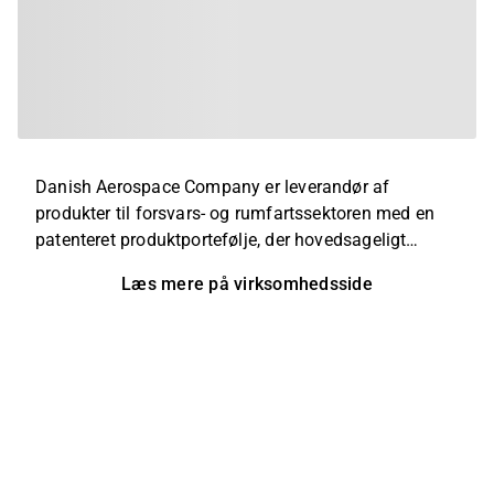
Danish Aerospace Company er leverandør af
produkter til forsvars- og rumfartssektoren med en
patenteret produktportefølje, der hovedsageligt
omfatter træningsudstyr, biomedicinsk udstyr,
Læs mere på virksomhedsside
helbredsovervågningstjenester og
vandfiltreringsprodukter mv. Kunderne består, blandt
andet, af internationale rumorganisationer og private
firmaer . Firmaet, der har hovedsæde i Odense, har
fået sendt mere end 3,5 ton udstyr ud i rummet.