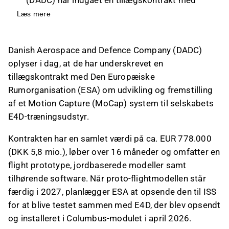
ESA til en værdi af EUR 778.000 for udvikling af
Læs mere
et Motion Capture system til E4D-
træningsudstyr.
Danish Aerospace and Defence Company (DADC)
Kontrakten, der løber over 16 måneder,
oplyser i dag, at de har underskrevet en
omfatter en flight prototype og jordbaserede
tillægskontrakt med Den Europæiske
modeller, og forventes ikke at ændre DADC's
Rumorganisation (ESA) om udvikling og fremstilling
finansielle forventninger for 2026.
af et Motion Capture (MoCap) system til selskabets
MoCap-teknologien udvider E4D-platformen til
E4D-træningsudstyr.
at inkludere automatiseret, sensorbaseret
vejledning, hvilket er essentielt for fremtidige
Kontrakten har en samlet værdi på ca. EUR 778.000
missioner som Artemis-måneprogrammet.
(DKK 5,8 mio.), løber over 16 måneder og omfatter en
DADC ser potentiale i MoCap-teknologien til
flight prototype, jordbaserede modeller samt
specialiseret genoptræning af militært
tilhørende software. Når proto-flightmodellen står
personale, hvilket understøtter deres strategi
færdig i 2027, planlægger ESA at opsende den til ISS
om at anvende rumteknologi i
for at blive testet sammen med E4D, der blev opsendt
forsvarssegmentet.
og installeret i Columbus-modulet i april 2026.