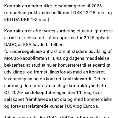
Dette indhold er genereret af AI. Du kan give feedback
Kontrakten ændrer ikke forventningerne til 2026
om det på Inderes
forum
.
(omsætning inkl. anden indkomst DKK 22-25 mio. og
EBITDA DKK 1-3 mio.).
Kontrakten er efter vores vurdering et naturligt næste
skridt for selskabet. I årsrapporten for 2025 oplyste
DADC, at ESA havde tildelt en
forundersøgelseskontrakt om at studere udvikling af
MoCap-kapabiliteten til E4D, og dagens meddelelse
bekræfter, at studiet nu er konverteret til et egentligt
udviklings- og fremstillingsforløb med en konkret
leveranceplan og en konkret kontraktværdi. Det er
samtidig den første væsentlige kontraktnyhed efter
Q1 2026-handelsopdateringen den 11. maj, hvor
selskabet fremhævede tæt dialog med kommercielle
og forsvarsrelaterede kunder i USA og Europa.
Teknologisk udvider MoCap E4D-platformen fra ren