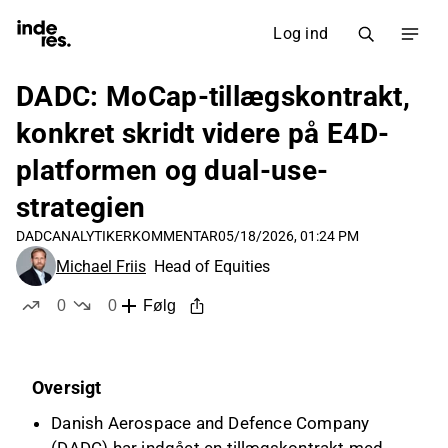
Log ind
DADC: MoCap-tillægskontrakt,
konkret skridt videre på E4D-
platformen og dual-use-
strategien
DADC
ANALYTIKERKOMMENTAR
05/18/2026, 01:24 PM
Michael Friis
Head of Equities
0
0
Følg
likes
dislikes
Oversigt
Danish Aerospace and Defence Company
(DADC) har indgået en tillægskontrakt med