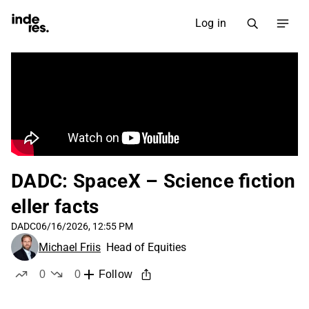
Log in
DADC: SpaceX – Science fiction
eller facts
DADC
06/16/2026, 12:55 PM
Michael Friis
Head of Equities
0
0
Follow
likes
dislikes