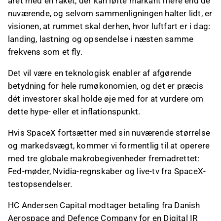
året med en raket, der kan løfte markant mere end de
nuværende, og selvom sammenligningen halter lidt, er
visionen, at rummet skal derhen, hvor luftfart er i dag:
landing, lastning og opsendelse i næsten samme
frekvens som et fly.
Det vil være en teknologisk enabler af afgørende
betydning for hele rumøkonomien, og det er præcis
dét investorer skal holde øje med for at vurdere om
dette hype- eller et inflationspunkt.
Hvis SpaceX fortsætter med sin nuværende størrelse
og markedsvægt, kommer vi formentlig til at operere
med tre globale makrobegivenheder fremadrettet:
Fed-møder, Nvidia-regnskaber og live-tv fra SpaceX-
testopsendelser.
HC Andersen Capital modtager betaling fra Danish
Aerospace and Defence Company for en Digital IR