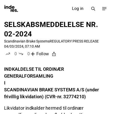
Log in
SELSKABSMEDDELELSE NR.
02-2024
Scandinavian Brake Systems
REGULATORY PRESS RELEASE
04/03/2024, 07:10 AM
0
0
Follow
likes
dislikes
INDKALDELSE TIL ORDINÆR
GENERALFORSAMLING
I
SCANDINAVIAN BRAKE SYSTEMS A/S (under
frivillig likvidation) (CVR-nr. 32774210)
Likvidator indkalder hermed til ordinær