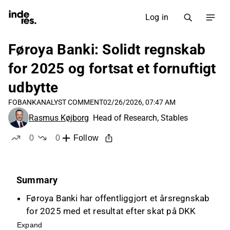
Log in
Føroya Banki: Solidt regnskab
for 2025 og fortsat et fornuftigt
udbytte
FOBANK
ANALYST COMMENT
02/26/2026, 07:47 AM
Rasmus Køjborg
Head of Research, Stables
0
0
Follow
likes
dislikes
Summary
Føroya Banki har offentliggjort et årsregnskab
for 2025 med et resultat efter skat på DKK
288,3 mio., hvilket er lavere end 2024, men
Expand