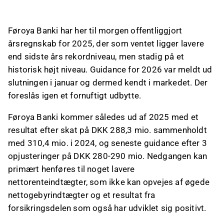
stadig på et historisk højt niveau.
Guidance for 2026 er et resultat efter skat på
Føroya Banki har her til morgen offentliggjort
DKK 190-235 mio., hvilket allerede blev
årsregnskab for 2025, der som ventet ligger lavere
annonceret i januar og er kendt i markedet.
end sidste års rekordniveau, men stadig på et
Der foreslås et udbytte på DKK 21,04 pr. aktie,
historisk højt niveau. Guidance for 2026 var meldt ud
svarende til en pay-out ratio på omkring 70%
slutningen i januar og dermed kendt i markedet. Der
og ca. 6,5% af den aktuelle markedsværdi.
foreslås igen et fornuftigt udbytte.
HC Andersen Capital modtager betaling fra
Føroya Banki for en Digital IR
Føroya Banki kommer således ud af 2025 med et
abonnementsaftale.
resultat efter skat på DKK 288,3 mio. sammenholdt
med 310,4 mio. i 2024, og seneste guidance efter 3
Dette indhold er genereret af AI. Du kan give feedback
opjusteringer på DKK 280-290 mio. Nedgangen kan
om det på Inderes
forum
.
primært henføres til noget lavere
nettorenteindtægter, som ikke kan opvejes af øgede
nettogebyrindtægter og et resultat fra
forsikringsdelen som også har udviklet sig positivt.