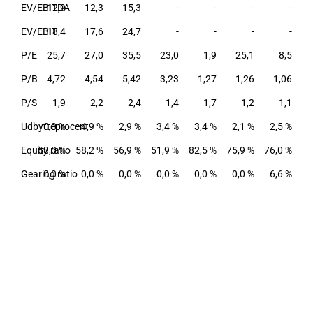
EV/EBITDA
12,9
12,3
15,3
-
-
-
-
EV/EBIT
18,4
17,6
24,7
-
-
-
-
P/E
25,7
27,0
35,5
23,0
1,9
25,1
8,5
P/B
4,72
4,54
5,42
3,23
1,27
1,26
1,06
P/S
1,9
2,2
2,4
1,4
1,7
1,2
1,1
Udbytteprocent
0,0 %
4,9 %
2,9 %
3,4 %
3,4 %
2,1 %
2,5 %
Equity ratio
58,0 %
58,2 %
56,9 %
51,9 %
82,5 %
75,9 %
76,0 %
Gearing ratio
0,0 %
0,0 %
0,0 %
0,0 %
0,0 %
0,0 %
6,6 %