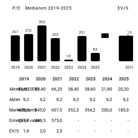
P/E
Medianen 2019-2025
EV/S
M
35,5
27,0
25,7
1,9
25,1
23,0
25,1
8,5
1,9
2019
2020
2021
2022
2023
2024
2025
2019
2019
2020
2021
2022
2023
2024
2025
2019
2020
2021
2022
2023
2024
2025
Aktiekurs (SEK)
51,80
59,40
66,20
38,40
38,60
21,80
20,20
Aktier
9,2
9,2
9,2
9,2
9,2
9,2
9,2
Markedsværdi
475,3
545,0
607,5
352,3
354,2
200,0
185,3
Enterprise value
457,7
488,5
575,0
-
-
-
-
EV/S
1,9
2,0
2,3
-
-
-
-