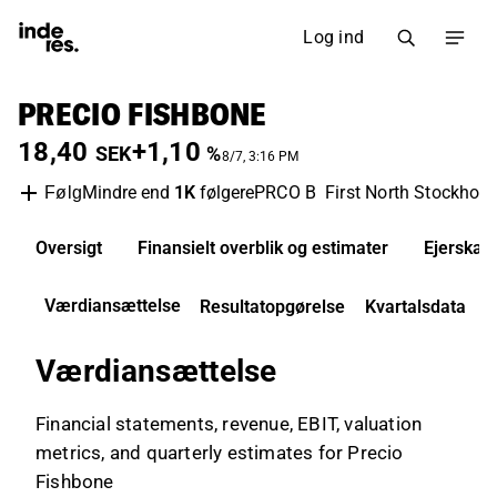
Log ind
PRECIO FISHBONE
18,40
+1,10
SEK
%
8/7, 3:16 PM
Mindre end
1K
følgere
PRCO B
First North Stockhol
Følg
Oversigt
Finansielt overblik og estimater
Ejerskab
Værdiansættelse
Resultatopgørelse
Kvartalsdata
Værdiansættelse
Financial statements, revenue, EBIT, valuation
metrics, and quarterly estimates for Precio
Fishbone