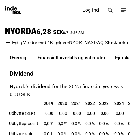
Log ind
NYORDA
6,28
SEK
8/6, 8:36 AM
Mindre end
1K
følgere
NYOR
NASDAQ Stockholm
IT
Følg
Oversigt
Finansielt overblik og estimater
Ejerskab
Dividend
Nyorda's dividend for the 2025 financial year was
0,00 SEK.
2019
2020
2021
2022
2023
2024
20
2019
2020
2021
2022
2023
2024
20
Udbytte (SEK)
0,00
0,00
0,00
0,00
0,00
0,00
0,
Udbytteprocent
0,0 %
0,0 %
0,0 %
0,0 %
0,0 %
0,0 %
0,0
Udbytte ratio
-0,0 %
0,0 %
0,0 %
0,0 %
0,0 %
-0,0 %
0,0