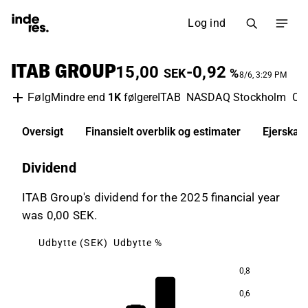
Log ind
ITAB GROUP
15,00
-0,92
SEK
%
8/6, 3:29 PM
Mindre end
1K
følgere
ITAB
NASDAQ Stockholm
Con
Følg
Oversigt
Finansielt overblik og estimater
Ejerskab
Dividend
ITAB Group's dividend for the 2025 financial year
was 0,00 SEK.
Udbytte (SEK)
Udbytte %
0,8
6,2
0,6