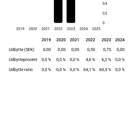
4,6
0,4
0,2
0
2019
2020
2021
2022
2023
2024
2025
2019
2020
2021
2022
2023
2024
2
2019
2020
2021
2022
2023
2024
2
Udbytte (SEK)
0,00
0,00
0,00
0,50
0,75
0,00
Udbytteprocent
0,0 %
0,0 %
0,0 %
4,6 %
6,2 %
0,0 %
0
Udbytte ratio
0,0 %
-0,0 %
0,0 %
64,1 %
60,5 %
0,0 %
0